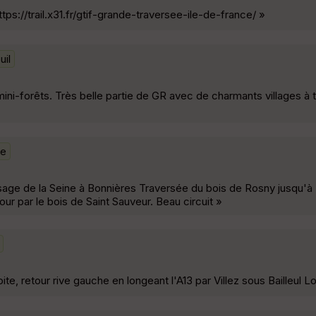
ttps://trail.x31.fr/gtif-grande-traversee-ile-de-france/ »
uil
ni-forêts. Très belle partie de GR avec de charmants villages à t
ne
age de la Seine à Bonnières Traversée du bois de Rosny jusqu'à 
our par le bois de Saint Sauveur. Beau circuit »
te, retour rive gauche en longeant l'A13 par Villez sous Bailleul