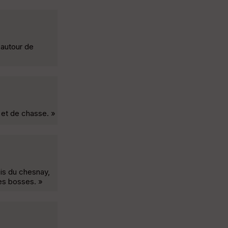
 autour de
 et de chasse. »
ois du chesnay,
des bosses. »