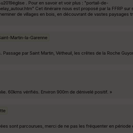
u2019église . Pour en savoir et voir plus : "portail-de-
elay_autour.htm" Cet itinéraire nous est proposé par la FFRP sur
cheminer de villages en bois, en découvrant de vastes paysages t
Saint-Martin-la-Garenne
s. Passage par Saint Martin, Vétheuil, les crêtes de la Roche Guyo
ie. 60kms vérifiés. Environ 900m de dénivelé positif. »
ette
ivées sont parcourues, merci de ne pas les fréquenter en période