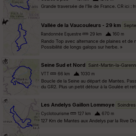
Grande traversée de l'île de France. CR ici : h
Vallée de la Vaucouleurs - 29 km
Septe
Randonnée Equestre
29 km
160 m
Rando Top avec alternance de plaines et de mi
Possibilité de longs galops sur herbe. »
Seine Sud et Nord
Saint-Martin-la-Garen
VTT
66 km
1030 m
Boucle de la Seine au départ de Mantes. Pass
du GR2. Plus un petit détour à la Goulée et ret
Les Andelys Gaillon Lommoye
Soindres
Cyclotourisme
127 km
670 m
127 Km de Mantes aux Andelys par la Rive Droi