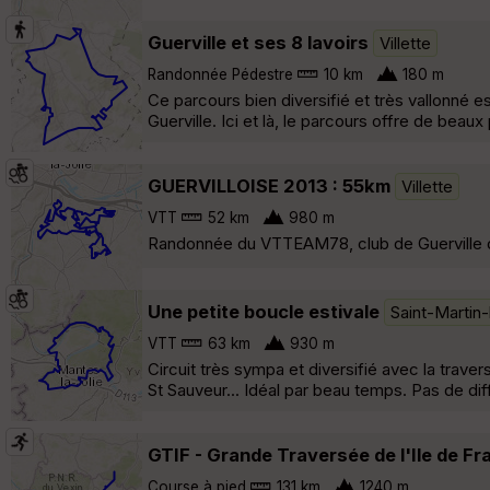
Guerville et ses 8 lavoirs
Villette
Randonnée Pédestre
10 km
180 m
Ce parcours bien diversifié et très vallonné 
Guerville. Ici et là, le parcours offre de beaux
GUERVILLOISE 2013 : 55km
Villette
VTT
52 km
980 m
Randonnée du VTTEAM78, club de Guerville dan
Une petite boucle estivale
Saint-Martin
VTT
63 km
930 m
Circuit très sympa et diversifié avec la traver
St Sauveur... Idéal par beau temps. Pas de di
GTIF - Grande Traversée de l'Ile de Fr
Course à pied
131 km
1240 m