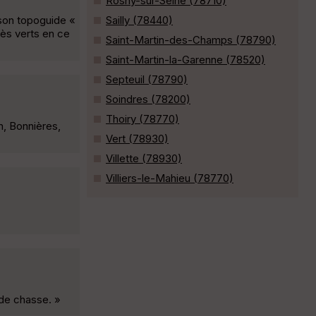
Rosny-sur-Seine (78710)
 son topoguide «
Sailly (78440)
rès verts en ce
Saint-Martin-des-Champs (78790)
Saint-Martin-la-Garenne (78520)
Septeuil (78790)
Soindres (78200)
Thoiry (78770)
n, Bonnières,
Vert (78930)
Villette (78930)
Villiers-le-Mahieu (78770)
 de chasse. »