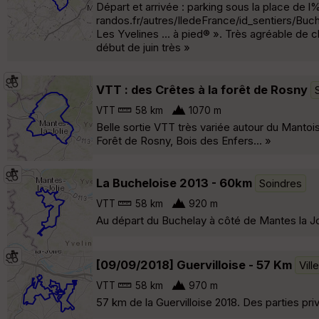
Départ et arrivée : parking sous la place de l%
randos.fr/autres/IledeFrance/id_sentiers/Buch
Les Yvelines ... à pied® ». Très agréable de 
début de juin très »
VTT : des Crêtes à la forêt de Rosny
VTT
58 km
1070 m
Belle sortie VTT très variée autour du Mantoi
Forêt de Rosny, Bois des Enfers... »
La Bucheloise 2013 - 60km
Soindres
VTT
58 km
920 m
Au départ du Buchelay à côté de Mantes la Jol
[09/09/2018] Guervilloise - 57 Km
Vill
VTT
58 km
970 m
57 km de la Guervilloise 2018. Des parties pr