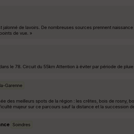
est jalonné de lavoirs. De nombreuses sources prennent naissance
 points de vue. »
s le 78. Circuit du 55km Attention à éviter par période de pluie
-la-Garenne
sée des meilleurs spots de la région : les crêtes, bois de rosny, b
fficulté majeur sur ce parcours sauf la distance et la succession 
ance
Soindres