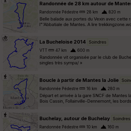
Randonnée de 28 km autour de Mantes-
Randonnée Pédestre
28 km
820 m
Belle balade aux portes du Vexin avec cette 
l"'Abbatiale de Mantes. A lire trekkingzone.
La Bucheloise 2014
Soindres
VTT
47 km
600 m
Randonnée vit organisée par le club de Buche
singles très sympa/ »
Boucle à partir de Mantes la Jolie
Soin
Randonnée Pédestre
16 km
280 m
Départ et arrivée à la gare SNCF de Mantes la
Bois Cassin, Follainville-Dennemont, les bord
Buchelay, autour de Buchelay
Soindres
Randonnée Pédestre
10 km
160 m