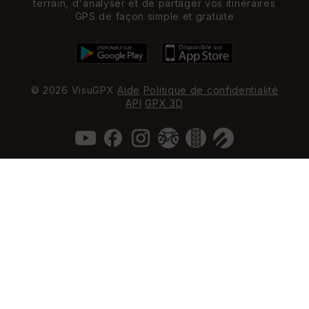
terrain, d'analyser et de partager vos itinéraires
GPS de façon simple et gratuite
© 2026 VisuGPX
Aide
Politique de confidentialité
API
GPX 3D