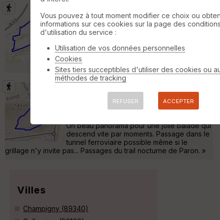
La ferme du Glacier
Villeroy
Vous pouvez à tout moment modifier ce choix ou obten
informations sur ces cookies sur la page des condition
Randonnée Pédestre
7 km
110 m
d'utilisation du service :
Richesse du patrimoine floristique et
faunistique du village. Ferme des glaciers où
Utilisation de vos données personnelles
un labyrinthe géant de mais attend les
Cookies
enfants »
Sites tiers succeptibles d'utiliser des cookies ou a
méthodes de tracking
Pour bien voir Sens depuis Paron
Villeroy
REFUSER
ACCEPTER
Randonnée Pédestre
2 km
Un beau panorama pour une jolie balade qui
descend vite par moments. Passage dans le
tunnel ferroviaire possible même si le
grillage n'y invite pas... Passages du trail nocturne de Paron. »
Villes
Champigny (89340)