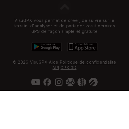
VisuGPX vous permet de créer, de suivre sur le
terrain, d'analyser et de partager vos itinéraires
GPS de façon simple et gratuite
© 2026 VisuGPX
Aide
Politique de confidentialité
API
GPX 3D