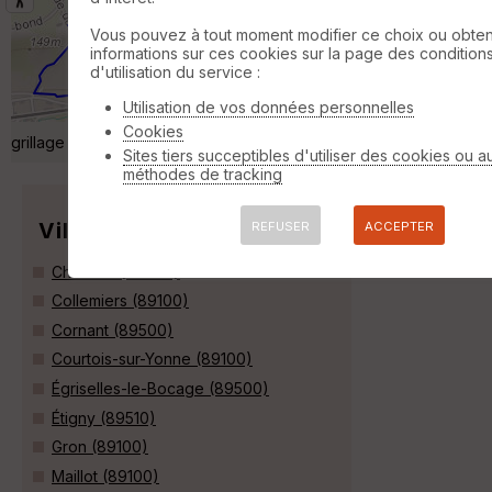
Pour bien voir Sens depuis Paron
Villeroy
Vous pouvez à tout moment modifier ce choix ou obten
informations sur ces cookies sur la page des condition
Randonnée Pédestre
2 km
d'utilisation du service :
Un beau panorama pour une jolie balade qui
descend vite par moments. Passage dans le
Utilisation de vos données personnelles
tunnel ferroviaire possible même si le
Cookies
grillage n'y invite pas... Passages du trail nocturne de Paron. »
Sites tiers succeptibles d'utiliser des cookies ou a
méthodes de tracking
Villes
REFUSER
ACCEPTER
Chaumot (89500)
Collemiers (89100)
Cornant (89500)
Courtois-sur-Yonne (89100)
Égriselles-le-Bocage (89500)
Étigny (89510)
Gron (89100)
Maillot (89100)