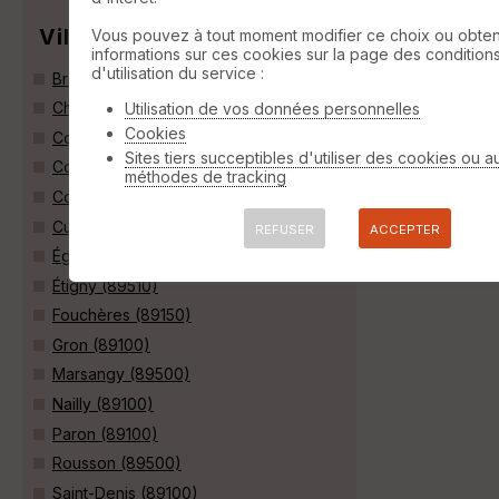
Villes
Vous pouvez à tout moment modifier ce choix ou obten
informations sur ces cookies sur la page des condition
d'utilisation du service :
Brannay (89150)
Chaumot (89500)
Utilisation de vos données personnelles
Cookies
Collemiers (89100)
Sites tiers succeptibles d'utiliser des cookies ou a
Cornant (89500)
méthodes de tracking
Courtois-sur-Yonne (89100)
Cuy (89140)
REFUSER
ACCEPTER
Égriselles-le-Bocage (89500)
Étigny (89510)
Fouchères (89150)
Gron (89100)
Marsangy (89500)
Nailly (89100)
Paron (89100)
Rousson (89500)
Saint-Denis (89100)