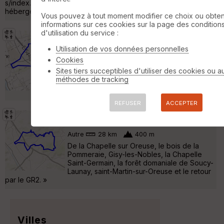
s/index.php vous trouverez quelques informations sur les
hébergements et les restaurants le long de ce trajet. »
Vous pouvez à tout moment modifier ce choix ou obten
informations sur ces cookies sur la page des condition
d'utilisation du service :
Gisy les Nobles
Villeperrot
Utilisation de vos données personnelles
Autre
16 km
220 m
Cookies
de l'église, montée vers la chapelle saint
Sites tiers succeptibles d'utiliser des cookies ou a
germain et son point de vue de 360°, la
méthodes de tracking
Chapelle sur Oreuse, et traversée du bois
de la Pommeraie pour le retour. »
REFUSER
ACCEPTER
La Chapelle sur Oreuse GJ
Villeperrot
Autre
28 km
400 m
De la Chapelle sur Oreuse, le bois de la
Pommeraie, Gisy-les-Nobles, la Chapelle
Saint-Germain, la forêt domaniale de Soucy-
Launay, saint-Martin-sur-Oreuse et le retour
par le GR2. »
Villes