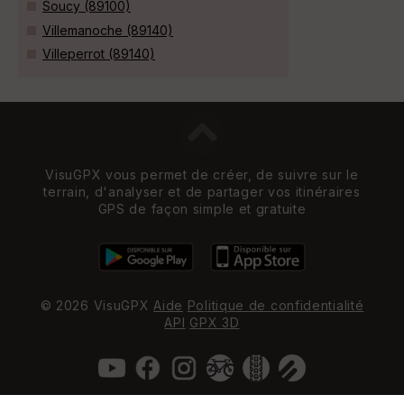
Soucy (89100)
Villemanoche (89140)
Villeperrot (89140)
VisuGPX vous permet de créer, de suivre sur le
terrain, d'analyser et de partager vos itinéraires
GPS de façon simple et gratuite
© 2026 VisuGPX
Aide
Politique de confidentialité
API
GPX 3D