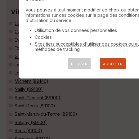
Vous pouvez à tout moment modifier ce choix ou obten
Villes
informations sur ces cookies sur la page des condition
d'utilisation du service :
Courtois-sur-Yonne (89100)
Utilisation de vos données personnelles
Cuy (89140)
Cookies
Évry (89140)
Sites tiers succeptibles d'utiliser des cookies ou a
Fontaine-la-Gaillarde (89100)
méthodes de tracking
Gisy-les-Nobles (89140)
REFUSER
ACCEPTER
La Chapelle-sur-Oreuse (89260)
Locmaria-Plouzané (29280)
Michery (89140)
Nailly (89100)
Saint-Clément (89100)
Saint-Denis (89100)
Saint-Martin-du-Tertre (89100)
Saligny (89100)
Sens (89100)
Sergines (89140)