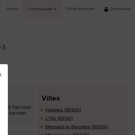
Cartes
Communauté
Offre Premium
Connexion
ps
x
Villes
 2019 Parcours
Herbiers (85500)
otos sur mon
L'Oie (85140)
Mesnard-la-Barotière (85500)
s