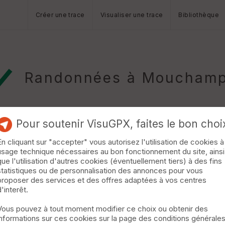
Créer une trace
Visualiser une trace
Bibliothèque
Randonnées à Moucham
Pour soutenir VisuGPX, faites le bon choi
En cliquant sur "accepter" vous autorisez l'utilisation de cookies à
usage technique nécessaires au bon fonctionnement du site, ainsi
lle à CHANTONNAY
Vendrennes
que l'utilisation d'autres cookies (éventuellement tiers) à des fins
statistiques ou de personnalisation des annonces pour vous
chemin de Compostelle du Mont St-Michel Lundi 9 septembre
proposer des services et des offres adaptées à vos centres
 voie ferrée En Septembre, on apprécie les haies de mures ! ph
d'interêt.
Vous pouvez à tout moment modifier ce choix ou obtenir des
informations sur ces cookies sur la page des conditions générale