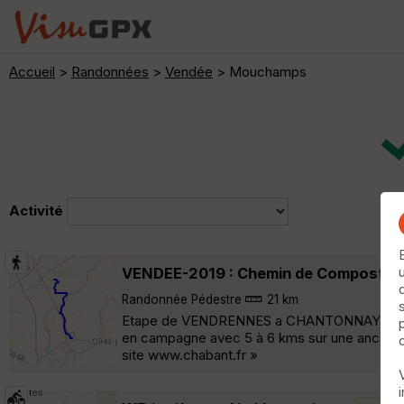
Accueil
>
Randonnées
>
Vendée
> Mouchamps
Activité
VENDEE-2019 : Chemin de Composte
Randonnée Pédestre
21 km
Etape de VENDRENNES a CHANTONNAY sur le 
en campagne avec 5 à 6 kms sur une ancienne
site www.chabant.fr »