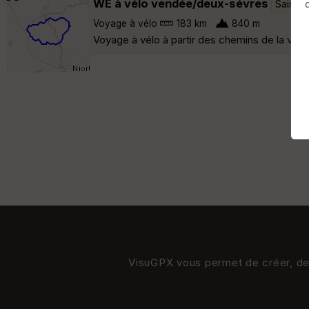
WE à vélo vendée/deux-sévres
Sainte
Voyage à vélo
183 km
840 m
Voyage à vélo à partir des chemins de la vénd
VisuGPX vous permet de créer, de s