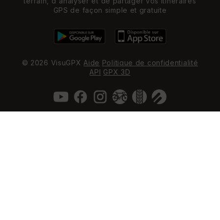
terrain, d'analyser et de partager vos itinéraires
GPS de façon simple et gratuite
© 2026 VisuGPX
Aide
Politique de confidentialité
API
GPX 3D