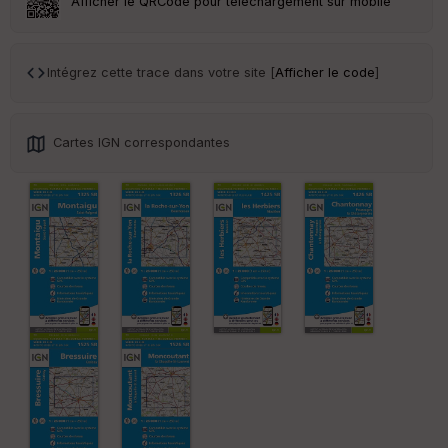
Afficher le QRCode pour téléchargement sur mobile
Tr
an
sp
Intégrez cette trace dans votre site [
Afficher le code
]
ar
en
ce
Cartes IGN correspondantes
Po
int
illé
s
S
e
n
s
St
re
et
Vi