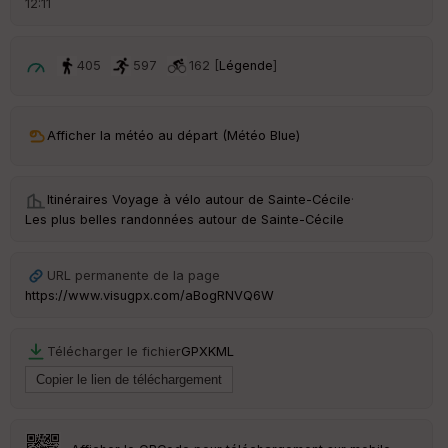
12:11
é
p
ar
t
405
597
162 [
Légende
]
ar
ri
v
Afficher la météo au départ (Météo Blue)
é
e
Itinéraires Voyage à vélo autour de
Sainte-Cécile
·
C
Les plus belles randonnées autour de Sainte-Cécile
ou
le
ur
URL permanente de la page
https://www.visugpx.com/aBogRNVQ6W
Télécharger le fichier
GPX
KML
Ep
ai
ss
eu
r