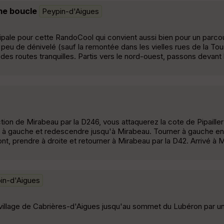
ne boucle
Peypin-d'Aigues
pale pour cette RandoCool qui convient aussi bien pour un parcou
r peu de dénivelé (sauf la remontée dans les vielles rues de la To
des routes tranquilles. Partis vers le nord-ouest, passons devant 
ction de Mirabeau par la D246, vous attaquerez la cote de Pipaille
er à gauche et redescendre jusqu'à Mirabeau. Tourner à gauche en
 prendre à droite et retourner à Mirabeau par la D42. Arrivé à M
in-d'Aigues
e village de Cabrières-d'Aigues jusqu'au sommet du Lubéron par un