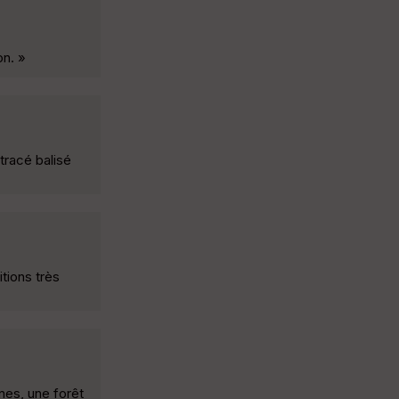
on. »
tracé balisé
tions très
nes, une forêt