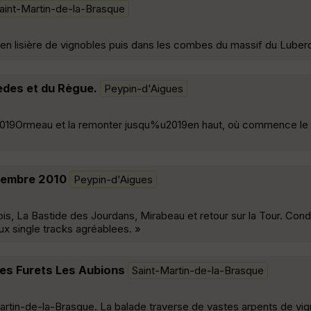
aint-Martin-de-la-Brasque
en lisière de vignobles puis dans les combes du massif du Luber
èdes et du Règue.
Peypin-d'Aigues
%u2019Ormeau et la remonter jusqu%u2019en haut, où commence le 
vembre 2010
Peypin-d'Aigues
is, La Bastide des Jourdans, Mirabeau et retour sur la Tour. Condi
ux single tracks agréablees. »
Les Furets Les Aubions
Saint-Martin-de-la-Brasque
rtin-de-la-Brasque. La balade traverse de vastes arpents de vig