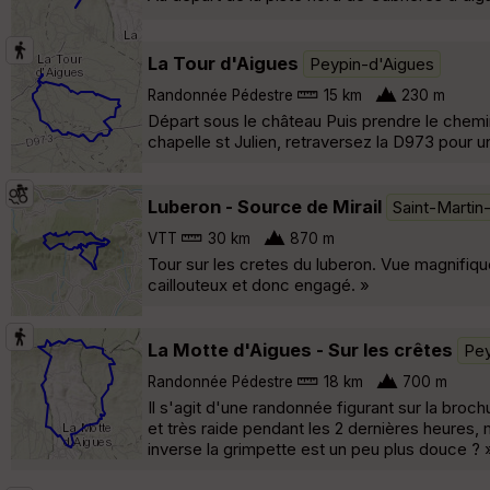
La Tour d'Aigues
Peypin-d'Aigues
Randonnée Pédestre
15 km
230 m
Départ sous le château Puis prendre le chemin
chapelle st Julien, retraversez la D973 pour u
Luberon - Source de Mirail
Saint-Martin
VTT
30 km
870 m
Tour sur les cretes du luberon. Vue magnifiqu
caillouteux et donc engagé. »
La Motte d'Aigues - Sur les crêtes
Pey
Randonnée Pédestre
18 km
700 m
Il s'agit d'une randonnée figurant sur la br
et très raide pendant les 2 dernières heures, 
inverse la grimpette est un peu plus douce ? 