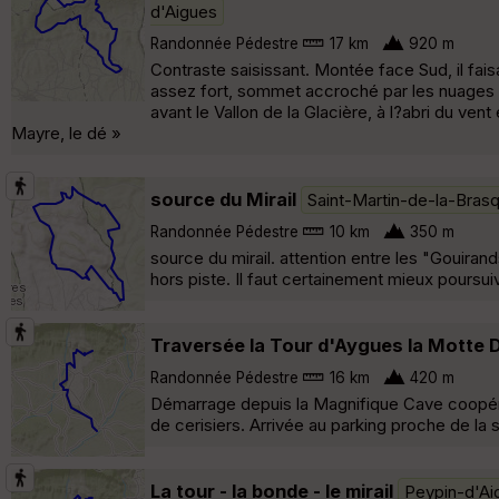
d'Aigues
Randonnée Pédestre
17 km
920 m
Contraste saisissant. Montée face Sud, il faisa
assez fort, sommet accroché par les nuages
avant le Vallon de la Glacière, à l?abri du vent
Mayre, le dé »
source du Mirail
Saint-Martin-de-la-Bras
Randonnée Pédestre
10 km
350 m
source du mirail. attention entre les "Gouiran
hors piste. Il faut certainement mieux poursui
Traversée la Tour d'Aygues la Motte
Randonnée Pédestre
16 km
420 m
Démarrage depuis la Magnifique Cave coopérat
de cerisiers. Arrivée au parking proche de la
La tour - la bonde - le mirail
Peypin-d'Ai