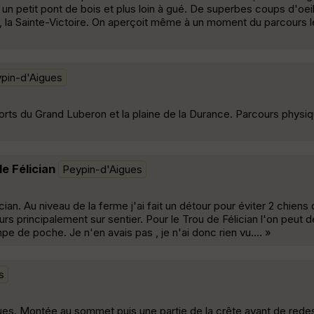
r un petit pont de bois et plus loin à gué. De superbes coups d'oei
 la Sainte-Victoire. On aperçoit même à un moment du parcours le 
pin-d'Aigues
orts du Grand Luberon et la plaine de la Durance. Parcours physiq
e Félician
Peypin-d'Aigues
an. Au niveau de la ferme j'ai fait un détour pour éviter 2 chiens 
rs principalement sur sentier. Pour le Trou de Félician l'on peut
pe de poche. Je n'en avais pas , je n'ai donc rien vu.... »
s
gues. Montée au sommet puis une partie de la crête avant de red