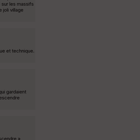
l sur les massifs
joli village
ue et technique.
qui gardaient
 descendre
escendre »