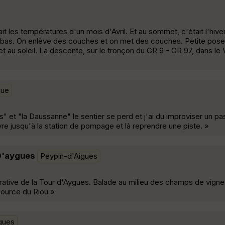
it les températures d'un mois d'Avril. Et au sommet, c'était l'hive
 bas. On enlève des couches et on met des couches. Petite pos
 et au soleil. La descente, sur le tronçon du GR 9 - GR 97, dans le V
que
ds" et "la Daussanne" le sentier se perd et j'ai du improviser un pa
vre jusqu'à la station de pompage et là reprendre une piste. »
 D'aygues
Peypin-d'Aigues
ive de la Tour d'Aygues. Balade au milieu des champs de vignes,
 source du Riou »
gues