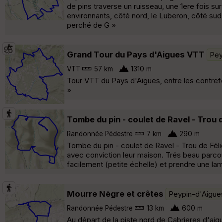
de pins traverse un ruisseau, une 1ere fois su
environnants, côté nord, le Luberon, côté sud,
perché de G »
Grand Tour du Pays d'Aigues VTT
Pey
VTT
57 km
1310 m
Tour VTT du Pays d'Aigues, entre les contref
»
Tombe du pin - coulet de Ravel - Trou d
Randonnée Pédestre
7 km
290 m
Tombe du pin - coulet de Ravel - Trou de Félici
avec conviction leur maison. Trés beau parcou
facilement (petite échelle) et prendre une lam
Mourre Nègre et crêtes
Peypin-d'Aigue
Randonnée Pédestre
13 km
600 m
Au départ de la piste nord de Cabrieres d'ai