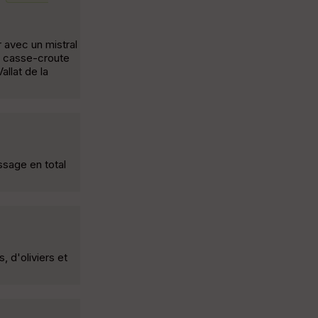
r avec un mistral
e casse-croute
allat de la
ssage en total
 d'oliviers et