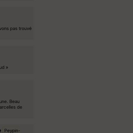
avons pas trouvé
ud »
aune. Beau
parcelles de
e
Peypin-