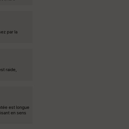
ez par la
st raide,
ntée est longue
aisant en sens