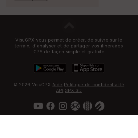
VisuGPX vous permet de créer, de suivre sur le
terrain, d'analyser et de partager vos itinéraires
GPS de façon simple et gratuite
© 2026 VisuGPX
Aide
Politique de confidentialité
API
GPX 3D