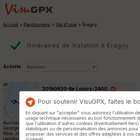
Accueil
>
Randonnées
>
Val-d'oise
> Éragny
Itinéraires de Natation à Éragny
Activité
20190620-Ile Loisirs-2400
Neuville-sur-Oise
Pour soutenir VisuGPX, faites le b
Natation
3 km
Île Loisirs-2400 Petit tour avec ma planche
En cliquant sur "accepter" vous autorisez l'utilisation 
de chasse Decath et palmes plastiques
usage technique nécessaires au bon fonctionnement du 
AuxVieuxCampeurs.fr avec Christine, Nicole, Patrick, Didier,
que l'utilisation d'autres cookies (éventuellement tiers)
Georges, Michel... Rien à voir avec un hydro et des palmes
statistiques ou de personnalisation des annonces pour
fibre. Je m'enfonce et rame lamentablement. Je me démotive
proposer des services et des offres adaptées à vos c
rapidement, et je passe en mode balade: .La femelle cygne
d'interêt.