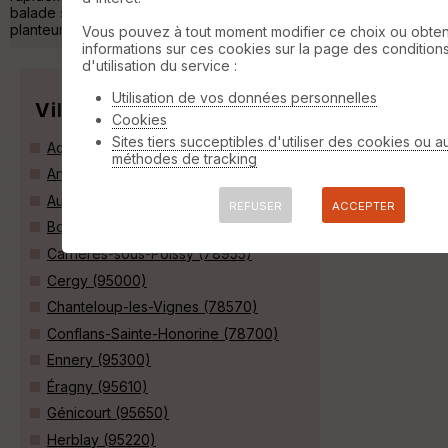
balade ses deux mignons cygnons... .Sympathique pause
planteur sur la plage av »
Vous pouvez à tout moment modifier ce choix ou obten
informations sur ces cookies sur la page des condition
d'utilisation du service :
Utilisation de vos données personnelles
Villes
Cookies
Sites tiers succeptibles d'utiliser des cookies ou a
Achères (78260)
méthodes de tracking
Andrésy (78570)
Auvers-sur-Oise (95760)
REFUSER
ACCEPTER
Boissy-l'Aillerie (95650)
Carrières-sous-Poissy (78955)
Cergy (95000)
Chanteloup-les-Vignes (78570)
Conflans-Sainte-Honorine (78700)
Ennery (95300)
Éragny (95610)
Génicourt (95650)
Herblay (95220)