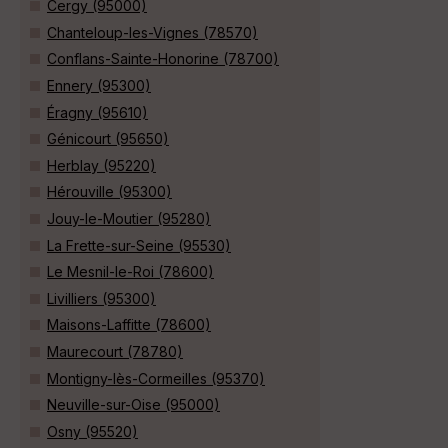
Cergy (95000)
Chanteloup-les-Vignes (78570)
Conflans-Sainte-Honorine (78700)
Ennery (95300)
Éragny (95610)
Génicourt (95650)
Herblay (95220)
Hérouville (95300)
Jouy-le-Moutier (95280)
La Frette-sur-Seine (95530)
Le Mesnil-le-Roi (78600)
Livilliers (95300)
Maisons-Laffitte (78600)
Maurecourt (78780)
Montigny-lès-Cormeilles (95370)
Neuville-sur-Oise (95000)
Osny (95520)