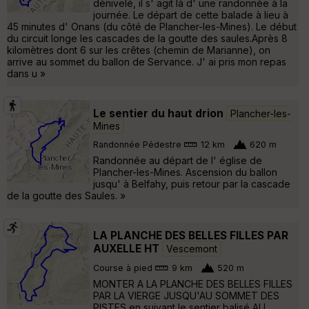
dénivelé, il s' agit là d' une randonnée à la
journée. Le départ de cette balade à lieu à
45 minutes d' Onans (du côté de Plancher-les-Mines). Le début
du circuit longe les cascades de la goutte des saules.Après 8
kilomètres dont 6 sur les crêtes (chemin de Marianne), on
arrive au sommet du ballon de Servance. J' ai pris mon repas
dans u »
Le sentier du haut drion
Plancher-les-
Mines
Randonnée Pédestre
12 km
620 m
Randonnée au départ de l' église de
Plancher-les-Mines. Ascension du ballon
jusqu' à Belfahy, puis retour par la cascade
de la goutte des Saules. »
LA PLANCHE DES BELLES FILLES PAR
AUXELLE HT
Vescemont
Course à pied
9 km
520 m
MONTER A LA PLANCHE DES BELLES FILLES
PAR LA VIERGE JUSQU'AU SOMMET DES
PISTES en suivant le sentier balisé AU