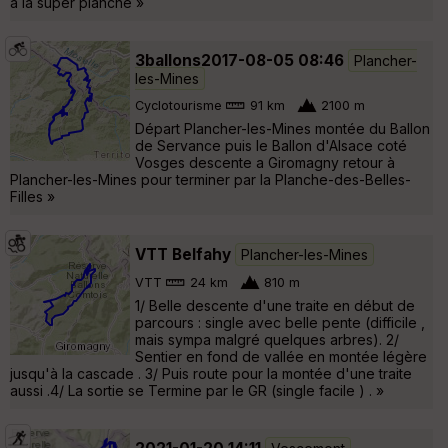
à la super planche »
3ballons2017-08-05 08:46
Plancher-
les-Mines
Cyclotourisme
91 km
2100 m
Départ Plancher-les-Mines montée du Ballon
de Servance puis le Ballon d'Alsace coté
Vosges descente a Giromagny retour à
Plancher-les-Mines pour terminer par la Planche-des-Belles-
Filles »
VTT Belfahy
Plancher-les-Mines
VTT
24 km
810 m
1/ Belle descente d'une traite en début de
parcours : single avec belle pente (difficile ,
mais sympa malgré quelques arbres). 2/
Sentier en fond de vallée en montée légère
jusqu'à la cascade . 3/ Puis route pour la montée d'une traite
aussi .4/ La sortie se Termine par le GR (single facile ) . »