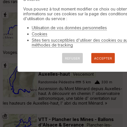
des randonnées pédestres modérées. »
Vous pouvez à tout moment modifier ce choix ou obten
informations sur ces cookies sur la page des condition
Ascension de la planche des belles
d'utilisation du service :
filles
Plancher-les-Mines
Utilisation de vos données personnelles
Randonnée Pédestre
4 km
650 m
Cookies
Ascension de la planche des belles filles
Sites tiers succeptibles d'utiliser des cookies ou a
depuis le village de plancher-les-mines en
méthodes de tracking
haute saône. Beau dénivelé dans le sud des
Vosges. »
REFUSER
ACCEPTER
Ascension du Mont Ménard depuis
Auxelles-haut
Vescemont
Randonnée Pédestre
5 km
330 m
Ascension du Mont Ménard depuis Auxelles-
haut. A découvrir en chemin: l' observatoire
astronomique, une table d' orientation sur
les hauteurs de Auxelles-haut, l' abri du mont Ménard. »
VTT - Plancher les Mines - Ballons
d'Alsace & Servance
Plancher-les-