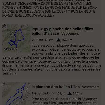
SOMMET DESCENDRE A DROITE DE LA PISTE AVANT LES
ROCHES EN DIRECTION DE LA ROCHE FENDUE SUR LE BORD
DE CRETE PUIS DESCENTE PAR LE QUERTY PUIS LA ROUTE
FORESTIERE JUSQU'A AUXELLE »
lepuix gy planche des belles filles
ballon d'alsace
Vescemont
VTT
40 km
1540 m
trace assez compliquée donc quelques
explication: départ de lepuix gy et boucle en
solo via la planche des belles filles en guise
de tour de chauffe. puis direction giromagny ou je retrouve les
copains de vtt-alsace. rougerie, col du stalon avec le groupe.
ils prennent ensuite la direction du ballon de servance pour une
boucle a la journée. n'ayant qu'une dispo a la matinée je rentre
seul a l »
la planche des belles filles
Vescemont
Ski de rando
10 km
260 m
Piste rouge en ski nordique à la "planches
des belles filles", du côté de plancher-les-