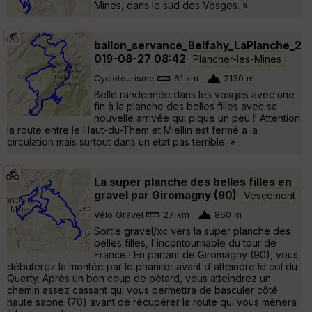
Mines, dans le sud des Vosges. »
ballon_servance_Belfahy_LaPlanche_2
019-08-27 08:42
Plancher-les-Mines
Cyclotourisme
61 km
2130 m
Belle randonnée dans les vosges avec une
fin à la planche des belles filles avec sa
nouvelle arrivée qui pique un peu !! Attention
la route entre le Haut-du-Them et Miellin est fermé a la
circulation mais surtout dans un etat pas terrible. »
La super planche des belles filles en
gravel par Giromagny (90)
Vescemont
Vélo Gravel
27 km
860 m
Sortie gravel/xc vers la super planche des
belles filles, l'incontournable du tour de
France ! En partant de Giromagny (90), vous
débuterez la montée par le phanitor avant d'atteindre le col du
Querty. Après un bon coup de pétard, vous atteindrez un
chemin assez cassant qui vous permettra de basculer côté
haute saone (70) avant de récupérer la route qui vous mènera