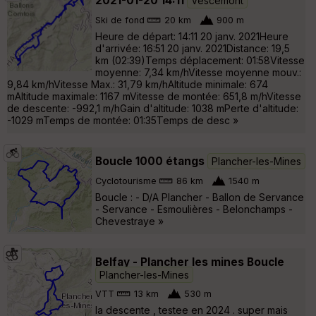
2021-01-20 14:11
Vescemont
Ski de fond
20 km
900 m
Heure de départ: 14:11 20 janv. 2021Heure
d'arrivée: 16:51 20 janv. 2021Distance: 19,5
km (02:39)Temps déplacement: 01:58Vitesse
moyenne: 7,34 km/hVitesse moyenne mouv.:
9,84 km/hVitesse Max.: 31,79 km/hAltitude minimale: 674
mAltitude maximale: 1167 mVitesse de montée: 651,8 m/hVitesse
de descente: -992,1 m/hGain d'altitude: 1038 mPerte d'altitude:
-1029 mTemps de montée: 01:35Temps de desc »
Boucle 1000 étangs
Plancher-les-Mines
Cyclotourisme
86 km
1540 m
Boucle : - D/A Plancher - Ballon de Servance
- Servance - Esmoulières - Belonchamps -
Chevestraye »
Belfay - Plancher les mines Boucle
Plancher-les-Mines
VTT
13 km
530 m
la descente , testee en 2024 . super mais