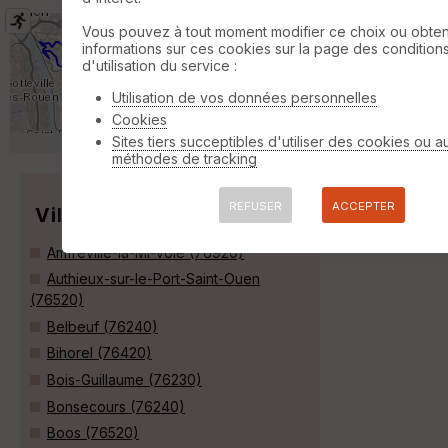
20191112 Le Mesnil Esnard
Vous pouvez à tout moment modifier ce choix ou obten
Le Mesnil-
informations sur ces cookies sur la page des condition
Esnard
d'utilisation du service :
Course à pied
12 km
160 m
Utilisation de vos données personnelles
Circuit au départ du carrefour market du
Mesnil Esnard en passant par Bonsecours et
Cookies
le chemin du tramway »
Sites tiers succeptibles d'utiliser des cookies ou a
méthodes de tracking
REFUSER
ACCEPTER
Villes
Amfreville-la-Mi-Voie (76920)
Authieux-sur-le-Port-Saint-Ouen
(76520)
Belbeuf (76240)
Bihorel (76420)
Bois-Guillaume (76230)
Bonsecours (76240)
Boos (76520)