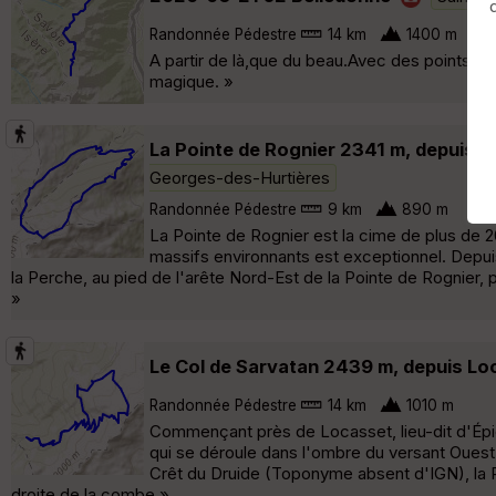
Randonnée Pédestre
14 km
1400 m
A partir de là,que du beau.Avec des points d
magique. »
La Pointe de Rognier 2341 m, depuis le 
Georges-des-Hurtières
Randonnée Pédestre
9 km
890 m
La Pointe de Rognier est la cime de plus de 
massifs environnants est exceptionnel. Depuis
la Perche, au pied de l'arête Nord-Est de la Pointe de Rognier,
»
Le Col de Sarvatan 2439 m, depuis Loc
Randonnée Pédestre
14 km
1010 m
Commençant près de Locasset, lieu-dit d'Épie
qui se déroule dans l'ombre du versant Ouest
Crêt du Druide (Toponyme absent d'IGN), la P
droite de la combe »