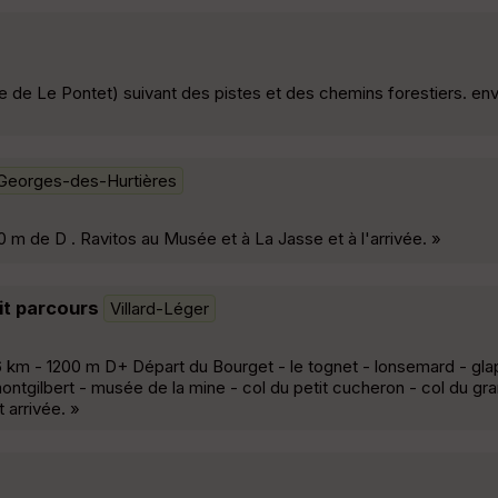
 de Le Pontet) suivant des pistes et des chemins forestiers. env
-Georges-des-Hurtières
 m de D . Ravitos au Musée et à La Jasse et à l'arrivée. »
tit parcours
Villard-Léger
.6 km - 1200 m D+ Départ du Bourget - le tognet - lonsemard - gla
ontgilbert - musée de la mine - col du petit cucheron - col du gr
 arrivée. »