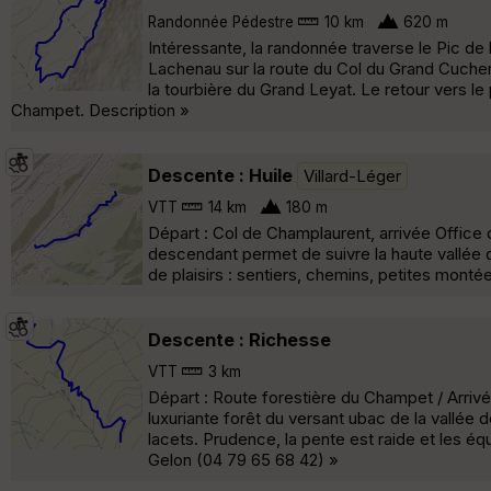
Randonnée Pédestre
10 km
620 m
Intéressante, la randonnée traverse le Pic d
Lachenau sur la route du Col du Grand Cuchero
la tourbière du Grand Leyat. Le retour vers l
Champet. Description »
Descente : Huile
Villard-Léger
VTT
14 km
180 m
Départ : Col de Champlaurent, arrivée Office d
descendant permet de suivre la haute vallée du
de plaisirs : sentiers, chemins, petites mont
Descente : Richesse
VTT
3 km
Départ : Route forestière du Champet / Arriv
luxuriante forêt du versant ubac de la vallée
lacets. Prudence, la pente est raide et les 
Gelon (04 79 65 68 42) »