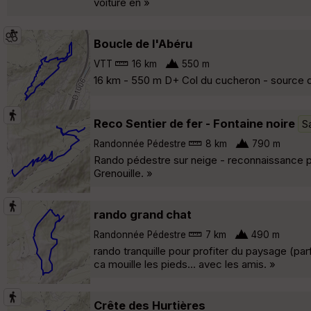
voiture en »
Boucle de l'Abéru
VTT
16 km
550 m
16 km - 550 m D+ Col du cucheron - source du 
Reco Sentier de fer - Fontaine noire
S
Randonnée Pédestre
8 km
790 m
Rando pédestre sur neige - reconnaissance pa
Grenouille. »
rando grand chat
Randonnée Pédestre
7 km
490 m
rando tranquille pour profiter du paysage (par
ca mouille les pieds... avec les amis. »
Crête des Hurtières