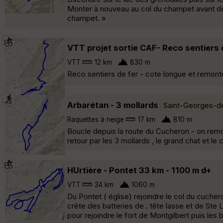
Monter à nouveau au col du champet avant de 
champet. »
VTT projet sortie CAF- Reco sentiers 
VTT
12 km
830 m
Reco sentiers de fer - cote longue et remonté
Arbarétan - 3 mollards
Saint-Georges-d
Raquettes à neige
17 km
810 m
Boucle depuis la route du Cucheron - on remo
retour par les 3 mollards , le grand chat et le
HUrtière - Pontet 33 km - 1100 m d+
VTT
34 km
1060 m
Du Pontet ( église) rejoindre le col du cucher
crète des batteries de . tête lasse et de Ste 
pour rejoindre le fort de Montgilbert puis les