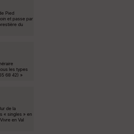
de Pied
Coin et passe par
orestière du
néraire
tous les types
 65 68 42) »
ur de la
s « singles » en
Vivre en Val