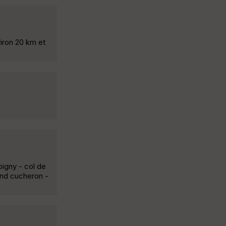
iron 20 km et
pigny - col de
and cucheron -