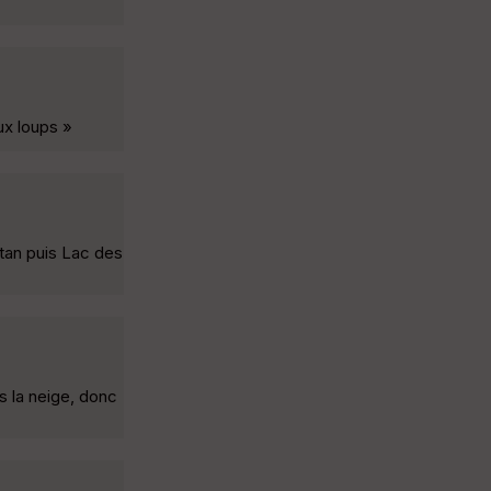
ux loups »
étan puis Lac des
s la neige, donc