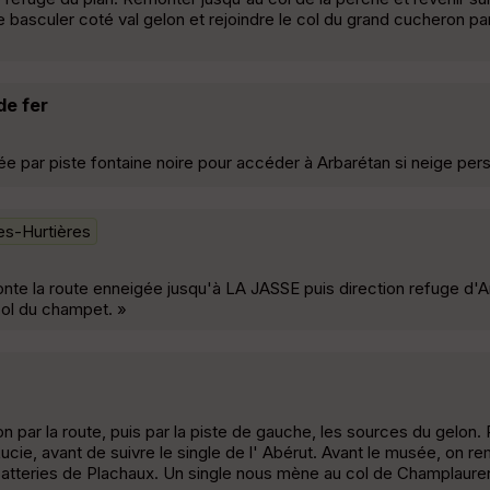
basculer coté val gelon et rejoindre le col du grand cucheron par
de fer
e par piste fontaine noire pour accéder à Arbarétan si neige pers
es-Hurtières
nte la route enneigée jusqu'à LA JASSE puis direction refuge d'A
 col du champet. »
on par la route, puis par la piste de gauche, les sources du gelon.
Lucie, avant de suivre le single de l' Abérut. Avant le musée, on r
 batteries de Plachaux. Un single nous mène au col de Champlaurent