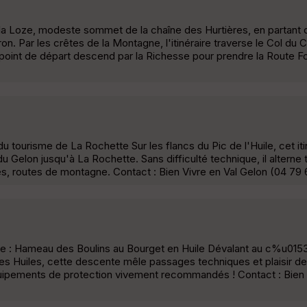
e la Loze, modeste sommet de la chaîne des Hurtières, en partant 
n. Par les crêtes de la Montagne, l'itinéraire traverse le Col du 
e point de départ descend par la Richesse pour prendre la Route F
u tourisme de La Rochette Sur les flancs du Pic de l'Huile, cet iti
 Gelon jusqu'à La Rochette. Sans difficulté technique, il alterne 
ées, routes de montagne. Contact : Bien Vivre en Val Gelon (04 79
ée : Hameau des Boulins au Bourget en Huile Dévalant au c%u0153
 des Huiles, cette descente mêle passages techniques et plaisir de
équipements de protection vivement recommandés ! Contact : Bien 