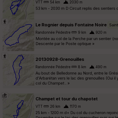
VTT
54 km
2030 m
53 km - 2030 m D Circuit replis des sentiers
Le Rognier depuis Fontaine Noire
Sain
Randonnée Pédestre
9 km
920 m
Montée au col de la Perche par un sentier (non
Descente par le Poste optique »
20130928-Grenouilles
Randonnée Pédestre
8 km
490 m
Au bout de Belledonne au Nord, entre le Grés
d'Arbarétan vers le lac des grenouilles (Oui il
col du Champet . »
Champet et tour du chapotet
VTT
26 km
1170 m
25 km - 1200 m d+ Du col du cucheron rejoindr
Dscendre sur le lac des grenouilles puis sur l