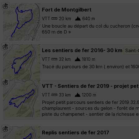
Fort de Montgilbert
VTT
20 km
640 m
Une boucle au départ du col du cucheron (cne
650 m de D »
Les sentiers de fer 2016- 30 km
Saint
VTT
32 km
1810 m
Tracé du parcours de 30 km ( environ) et 1600
VTT - Sentiers de fer 2019 - projet pe
VTT
33 km
1200 m
Projet petit parcours sentiers de fer 2019 32
champlaurent - sources du gelon - forêt de m
piste du champenet - sentier de la richesse et
Replis sentiers de fer 2017