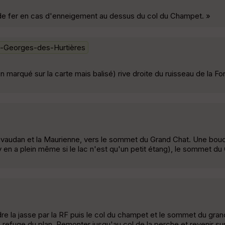
 de fer en cas d'enneigement au dessus du col du Champet. »
t-Georges-des-Hurtières
 marqué sur la carte mais balisé) rive droite du ruisseau de la Fo
ivaudan et la Maurienne, vers le sommet du Grand Chat. Une bouc
 y en a plein même si le lac n'est qu'un petit étang), le sommet du
e la jasse par la RF puis le col du champet et le sommet du gran
e refuge du plan. Remonter jusqu'au col de la perche et revenir su