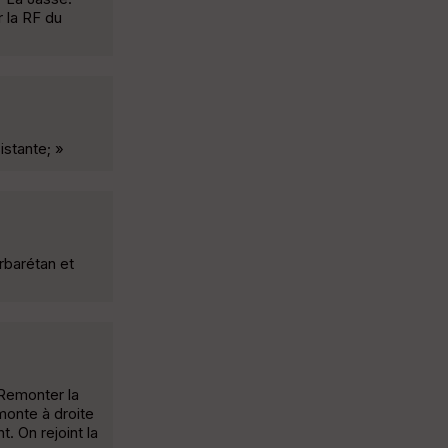
 la RF du
istante; »
rbarétan et
 Remonter la
emonte à droite
. On rejoint la