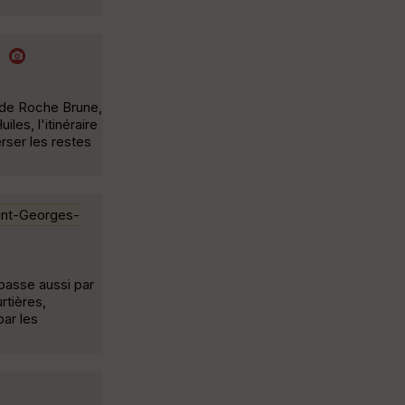
t
s de Roche Brune,
les, l'itinéraire
rser les restes
int-Georges-
 passe aussi par
rtières,
par les