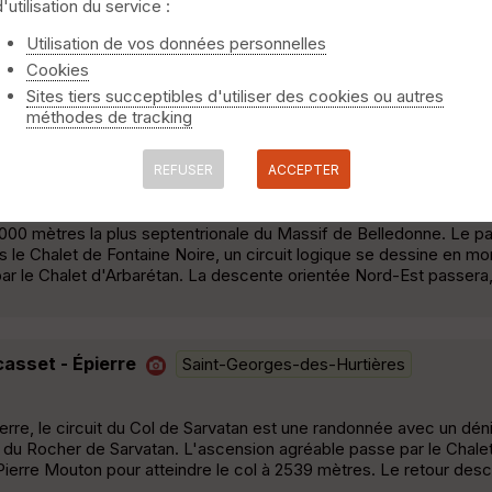
d'utilisation du service :
Utilisation de vos données personnelles
e vue magnifique depuis le col de la Frêche.Refuge des Férices t
Cookies
Sites tiers succeptibles d'utiliser des cookies ou autres
méthodes de tracking
Chalet de Fontaine Noire - Saint-Pierre-de-Belleville
REFUSER
ACCEPTER
2000 mètres la plus septentrionale du Massif de Belledonne. Le p
 le Chalet de Fontaine Noire, un circuit logique se dessine en mo
 par le Chalet d'Arbarétan. La descente orientée Nord-Est passera,
asset - Épierre
Saint-Georges-des-Hurtières
rre, le circuit du Col de Sarvatan est une randonnée avec un dén
 du Rocher de Sarvatan. L'ascension agréable passe par le Chale
ierre Mouton pour atteindre le col à 2539 mètres. Le retour desc