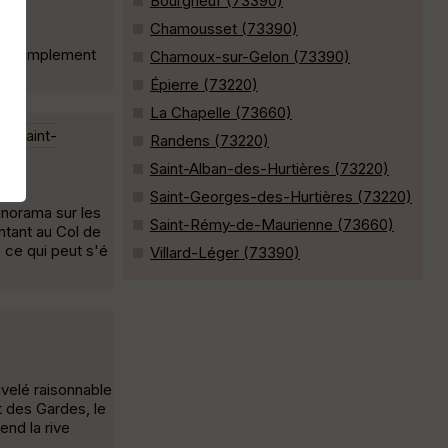
Bourgneuf (73390)
Chamousset (73390)
out simplement
Chamoux-sur-Gelon (73390)
Épierre (73220)
La Chapelle (73660)
Saint-
Randens (73220)
Saint-Alban-des-Hurtières (73220)
Saint-Georges-des-Hurtières (73220)
anorama sur les
Saint-Rémy-de-Maurienne (73660)
ntant au Col de
 ce qui peut s'é
Villard-Léger (73390)
ivelé raisonnable
t des Gardes, le
end la rive