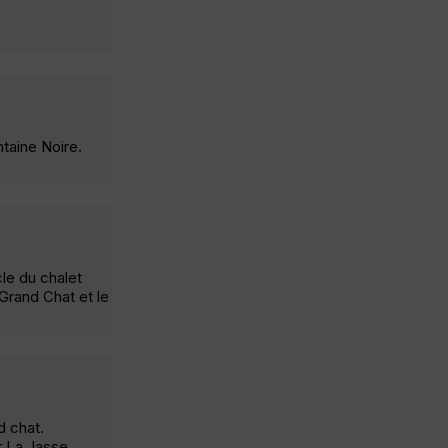
ntaine Noire.
le du chalet
 Grand Chat et le
d chat.
r La Jasse.