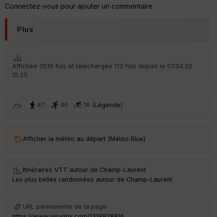
re
Connectez-vous pour ajouter un commentaire
IG
N
Plus
Aff
ic
he
r
Affichée 3516 fois et téléchargée 113 fois depuis le 07.04.20
d
15:25
é
p
ar
t
47
90
16 [
Légende
]
ar
ri
v
Afficher la météo au départ (Météo Blue)
é
e
Itinéraires VTT autour de
Champ-Laurent
·
Fil
Les plus belles randonnées autour de Champ-Laurent
tr
e
P
URL permanente de la page
OI
https://www.visugpx.com/1318928816