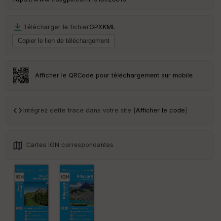
C
Télécharger le fichier
GPX
KML
ou
le
ur
Afficher le QRCode pour téléchargement sur mobile
Ep
ai
Intégrez cette trace dans votre site [
Afficher le code
]
ss
eu
r
Cartes IGN correspondantes
Tr
an
sp
ar
en
ce