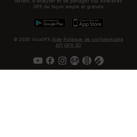
terrain, d'analyser et de partager vos itinéraires
GPS de façon simple et gratuite
© 2026 VisuGPX
Aide
Politique de confidentialité
API
GPX 3D