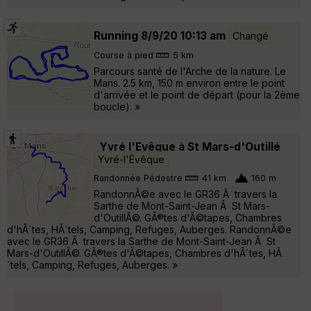
Running 8/9/20 10:13 am
Changé
Course à pied
5 km
Parcours santé de l'Arche de la nature. Le
Mans. 2.5 km, 150 m environ entre le point
d'arrivée et le point de départ (pour la 2ème
boucle). »
Yvré l'Evêque à St Mars-d'Outillé
Yvré-l'Évêque
Randonnée Pédestre
41 km
160 m
RandonnÃ©e avec le GR36 Ã travers la
Sarthe de Mont-Saint-Jean Ã St Mars-
d'OutillÃ©. GÃ®tes d'Ã©tapes, Chambres
d'hÃ´tes, HÃ´tels, Camping, Refuges, Auberges. RandonnÃ©e
avec le GR36 Ã travers la Sarthe de Mont-Saint-Jean Ã St
Mars-d'OutillÃ©. GÃ®tes d'Ã©tapes, Chambres d'hÃ´tes, HÃ
´tels, Camping, Refuges, Auberges. »