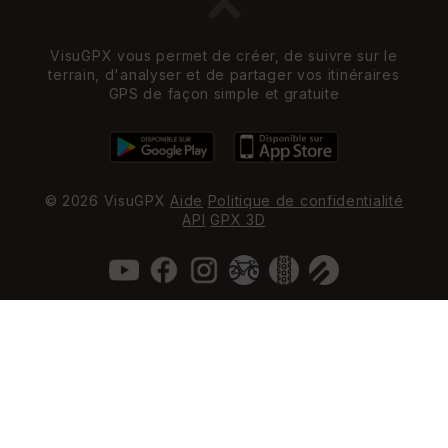
VisuGPX vous permet de créer, de suivre sur le
terrain, d'analyser et de partager vos itinéraires
GPS de façon simple et gratuite
© 2026 VisuGPX
Aide
Politique de confidentialité
API
GPX 3D