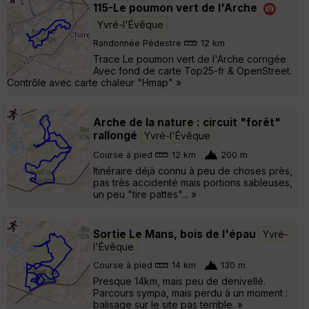
115-Le poumon vert de l'Arche
Yvré-l'Évêque
Randonnée Pédestre
12 km
Trace Le poumon vert de l'Arche corrigée
Avec fond de carte Top25-fr & OpenStreet.
Contrôle avec carte chaleur "Hmap" »
Arche de la nature : circuit "forêt"
rallongé
Yvré-l'Évêque
Course à pied
12 km
200 m
Itinéraire déjà connu à peu de choses près,
pas très accidenté mais portions sableuses,
un peu "tire pattes"... »
Sortie Le Mans, bois de l'épau
Yvré-
l'Évêque
Course à pied
14 km
130 m
Presque 14km, mais peu de denivellé.
Parcours sympa, mais perdu à un moment :
balisage sur le site pas terrible. »