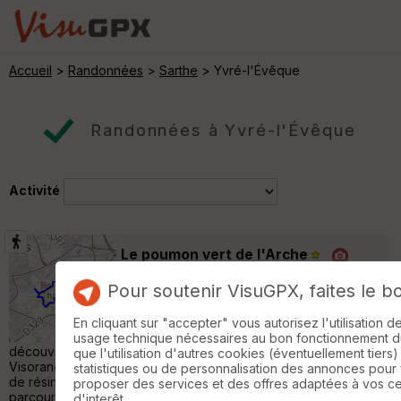
Accueil
>
Randonnées
>
Sarthe
> Yvré-l'Évêque
Randonnées à Yvré-l'Évêque
Activité
Le poumon vert de l'Arche
Yvré-l'Évêque
Pour soutenir VisuGPX, faites le b
Randonnée Pédestre
12 km
Me voilà pour le week-end tout près du
En cliquant sur "accepter" vous autorisez l'utilisation 
Mans. Je me rends aux portes du Mans
usage technique nécessaires au bon fonctionnement du 
découvrir L'Arche de la Nature. Source de la randonnée :
que l'utilisation d'autres cookies (éventuellement tiers)
Visorando Description : Avec 350ha de forêt composée à 60%
statistiques ou de personnalisation des annonces pour
de résineux comme les pins maritimes ou les pins sylvestres, ce
proposer des services et des offres adaptées à vos c
parcours situé à l'Arche de la Nature ( www.arche-nature.fr/ )
d'interêt.