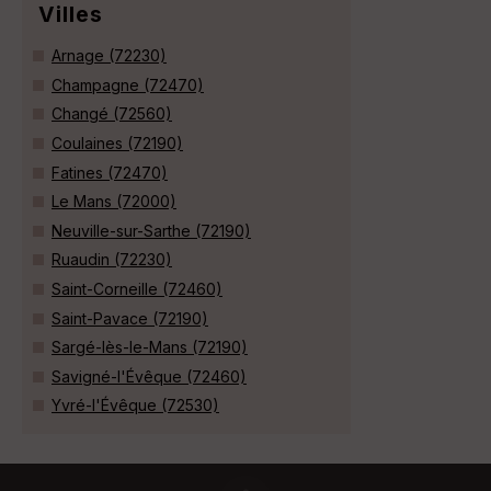
Villes
Arnage (72230)
Champagne (72470)
Changé (72560)
Coulaines (72190)
Fatines (72470)
Le Mans (72000)
Neuville-sur-Sarthe (72190)
Ruaudin (72230)
Saint-Corneille (72460)
Saint-Pavace (72190)
Sargé-lès-le-Mans (72190)
Savigné-l'Évêque (72460)
Yvré-l'Évêque (72530)