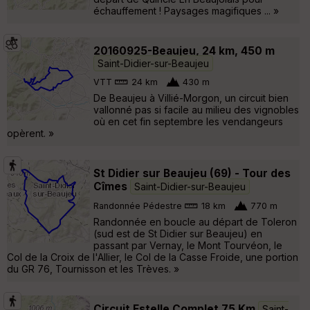
échauffement ! Paysages magifiques ... »
20160925-Beaujeu, 24 km, 450 m
Saint-Didier-sur-Beaujeu
VTT
24 km
430 m
De Beaujeu à Villié-Morgon, un circuit bien
vallonné pas si facile au milieu des vignobles
où en cet fin septembre les vendangeurs
opèrent. »
St Didier sur Beaujeu (69) - Tour des
Cîmes
Saint-Didier-sur-Beaujeu
Randonnée Pédestre
18 km
770 m
Randonnée en boucle au départ de Toleron
(sud est de St Didier sur Beaujeu) en
passant par Vernay, le Mont Tourvéon, le
Col de la Croix de l'Allier, le Col de la Casse Froide, une portion
du GR 76, Tournisson et les Trèves. »
Circuit Estelle Complet 75 Km
Saint-