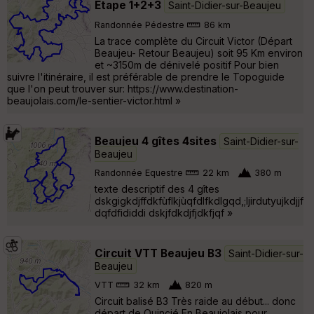
Etape 1+2+3
Saint-Didier-sur-Beaujeu
Randonnée Pédestre
86 km
La trace complète du Circuit Victor (Départ
Beaujeu- Retour Beaujeu) soit 95 Km environ
et ~3150m de dénivelé positif Pour bien
suivre l'itinéraire, il est préférable de prendre le Topoguide
que l'on peut trouver sur: https://www.destination-
beaujolais.com/le-sentier-victor.html »
Beaujeu 4 gîtes 4sites
Saint-Didier-sur-
Beaujeu
Randonnée Equestre
22 km
380 m
texte descriptif des 4 gîtes
dskgigkdjffdkfùflkjùqfdlfkdlgqd,;ljirdutyujkdjjf
dqfdfididdi dskjfdkdjfjdkfjqf »
Circuit VTT Beaujeu B3
Saint-Didier-sur-
Beaujeu
VTT
32 km
820 m
Circuit balisé B3 Très raide au début... donc
départ de Quincié En Beaujolais pour