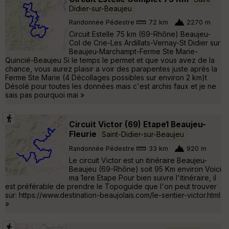
Didier-sur-Beaujeu
Randonnée Pédestre
72 km
2270 m
Circuit Estelle 75 km (69-Rhône) Beaujeu-
Col de Crie-Les Ardillats-Vernay-St Didier sur
Beaujeu-Marchampt-Ferme Ste Marie-
Quincié-Beaujeu Si le temps le permet et que vous avez de la
chance, vous aurez plaisir a voir des parapentes juste après la
Ferme Ste Marie (4 Décollages possibles sur environ 2 km)t
Désolé pour toutes les données mais c'est archis faux et je ne
sais pas pourquoi mai »
Circuit Victor (69) Etape1 Beaujeu-
Fleurie
Saint-Didier-sur-Beaujeu
Randonnée Pédestre
33 km
920 m
Le circuit Victor est un itinéraire Beaujeu-
Beaujeu (69-Rhône) soit 95 Km environ Voici
ma 1ere Etape Pour bien suivre l'itinéraire, il
est préférable de prendre le Topoguide que l'on peut trouver
sur: https://www.destination-beaujolais.com/le-sentier-victor.html
»