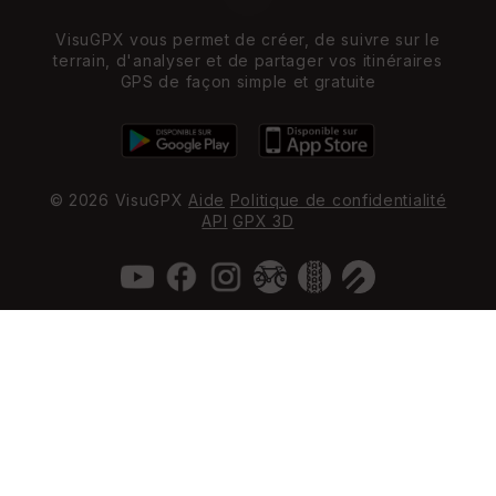
VisuGPX vous permet de créer, de suivre sur le
terrain, d'analyser et de partager vos itinéraires
GPS de façon simple et gratuite
© 2026 VisuGPX
Aide
Politique de confidentialité
API
GPX 3D