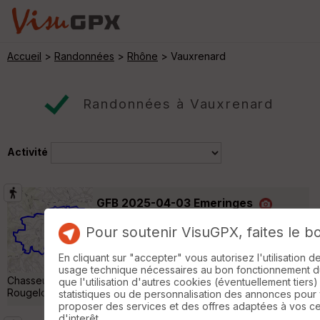
Accueil
>
Randonnées
>
Rhône
> Vauxrenard
Randonnées à Vauxrenard
Activité
GFB 2025-04-03 Emeringes
Jullié
Pour soutenir VisuGPX, faites le b
Randonnée Pédestre
19 km
560 m
Départ de Emeringes (Eglise) Points de
En cliquant sur "accepter" vous autorisez l'utilisation 
passage : Bois Retour, La Maison des
usage technique nécessaires au bon fonctionnement du 
Chasseurs, Col des Labourons, Bize, Vauxrenard, Le Thil, Les
que l'utilisation d'autres cookies (éventuellement tiers)
Rougelons »
statistiques ou de personnalisation des annonces pour
proposer des services et des offres adaptées à vos c
d'interêt.