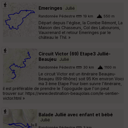
Emeringes
Jullié
Randonnée Pédestre
19 km
550 m
Départ depuis l'église, la Combe Rémont, La
Maison des Chasseurs, Col des Labourons,
Vauxrenard et retour Emeringes par le
château le Thil. »
Circuit Victor (69) Etape3 Jullié-
Beaujeu
Jullié
Randonnée Pédestre
30 km
1100 m
Le circuit Victor est un itinéraire Beaujeu-
Beaujeu (69-Rhône) soit 95 Km environ Voici
ma 3 ème Etape Pour bien suivre l'itinéraire,
il est préférable de prendre le Topoguide que l'on peut
trouver sur: https://www.destination-beaujolais.com/le-sentier-
victor.html »
Balade Jullié avec enfant et bébé
Jullié
Randonnée Pédestre
3 km