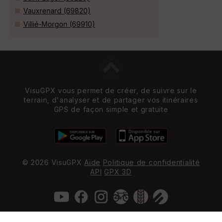
Vauxrenard (69820)
Villié-Morgon (69910)
VisuGPX vous permet de créer, de suivre sur le
terrain, d'analyser et de partager vos itinéraires
GPS de façon simple et gratuite
© 2026 VisuGPX
Aide
Politique de confidentialité
API
GPX 3D