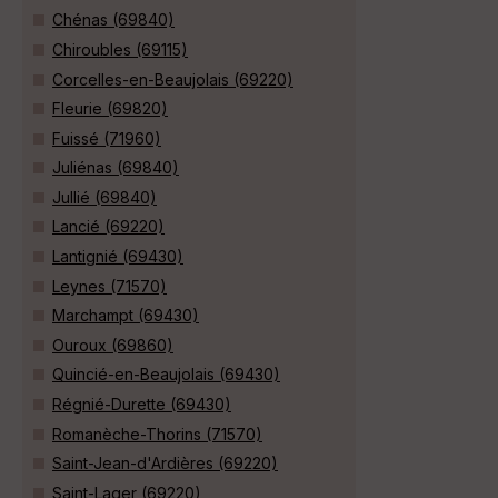
Chénas (69840)
Chiroubles (69115)
Corcelles-en-Beaujolais (69220)
Fleurie (69820)
Fuissé (71960)
Juliénas (69840)
Jullié (69840)
Lancié (69220)
Lantignié (69430)
Leynes (71570)
Marchampt (69430)
Ouroux (69860)
Quincié-en-Beaujolais (69430)
Régnié-Durette (69430)
Romanèche-Thorins (71570)
Saint-Jean-d'Ardières (69220)
Saint-Lager (69220)