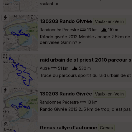
roulant. »
130203 Rando Givrée
Vaulx-en-Velin
Randonnée Pédestre
13 km
110 m
RAndo givrée 2013 Merible Jonage 2.5km de tr
dénivelée Garmin? »
raid urbain de st priest 2010 parcour s
Autre
51 km
530 m
Trace du parcours sportif du raid urbain de st
130203 Rando Givrée
Vaulx-en-Velin
Randonnée Pédestre
13 km
Rando Givrée 2013 2..5 km de trop, c'est pas 
Genas rallye d'automne
Genas