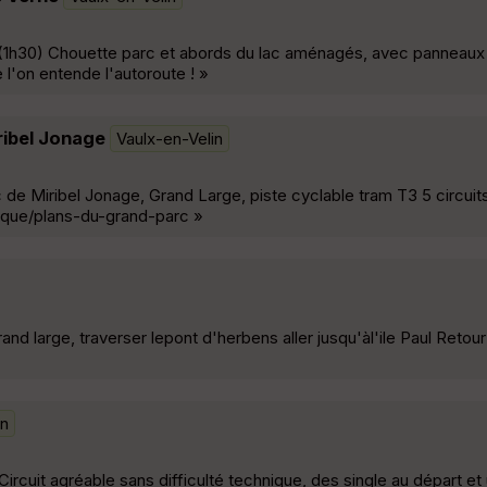
(1h30) Chouette parc et abords du lac aménagés, avec panneaux e
l'on entende l'autoroute ! »
iribel Jonage
Vaulx-en-Velin
parc de Miribel Jonage, Grand Large, piste cyclable tram T3 5 circui
tique/plans-du-grand-parc »
and large, traverser lepont d'herbens aller jusqu'àl'ile Paul Retour p
in
 Circuit agréable sans difficulté technique, des single au départ et 