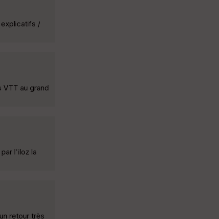
xplicatifs /
ts VTT au grand
ar l'iloz la
un retour très