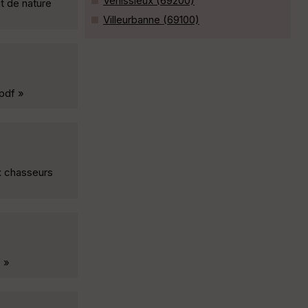
Vénissieux (69200)
it de nature
Villeurbanne (69100)
.pdf »
ux chasseurs
f »