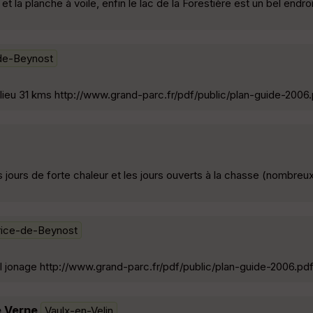
et la planche à voile, enfin le lac de la Forestière est un bel endro
de-Beynost
ilieu 31 kms http://www.grand-parc.fr/pdf/public/plan-guide-2006
es jours de forte chaleur et les jours ouverts à la chasse (nombre
rice-de-Beynost
el jonage http://www.grand-parc.fr/pdf/public/plan-guide-2006.pd
e Verne
Vaulx-en-Velin