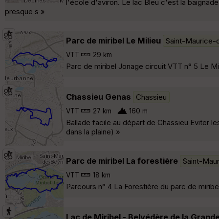
l'école d'aviron. Le lac Bleu c'est la baignade 
presque s »
Parc de miribel Le Milieu
Saint-Maurice-
VTT
29 km
Parc de miribel Jonage circuit VTT n° 5 Le M
Chassieu Genas
Chassieu
VTT
27 km
160 m
Ballade facile au départ de Chassieu Eviter l
dans la plaine) »
Parc de miribel La forestière
Saint-Mau
VTT
18 km
Parcours n° 4 La Forestière du parc de mirib
Lac de Miribel - Belvédère de la Grand