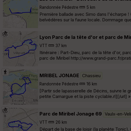
Randonnée Pédestre
5 km
Première ballade avec Simo dans l'écharpe ! 
belvédères sur la faune locale. Dommage que 
Lyon Parc de la tête d'or et parc de M
VTT
37 km
Itinéraire : Part-Dieu, parc de la tête d'or, 
parc de Miribel http://www.grand-parc.fr/pra
MRIBEL JONAGE
Chassieu
Randonnée Pédestre
16 km
[Partir sde lapasserelle de Décins, suivre le gr
petite Camargue et la piste cyclable.rl][/url] »
Parc de Miribel Jonage 69
Vaulx-en-Vel
VTT
26 km
Départ de la base de loisir (la planète Tonic).