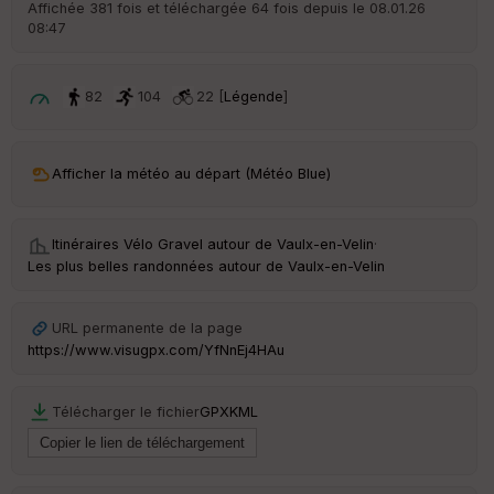
Affichée 381 fois et téléchargée 64 fois depuis le 08.01.26
08:47
82
104
22 [
Légende
]
Afficher la météo au départ (Météo Blue)
Itinéraires Vélo Gravel autour de
Vaulx-en-Velin
·
Les plus belles randonnées autour de Vaulx-en-Velin
URL permanente de la page
https://www.visugpx.com/YfNnEj4HAu
Télécharger le fichier
GPX
KML