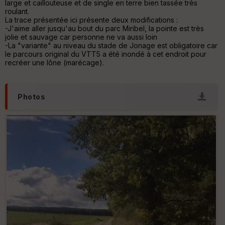
large et caillouteuse et de single en terre bien tassée très
IG
roulant.
N
La trace présentée ici présente deux modifications :
-J'aime aller jusqu'au bout du parc Miribel, la pointe est très
Aff
jolie et sauvage car personne ne va aussi loin
ic
-La "variante" au niveau du stade de Jonage est obligatoire car
he
le parcours original du VTT5 a été inondé à cet endroit pour
r
recréer une lône (marécage).
d
é
p
ar
Photos
t
ar
ri
v
é
e
C
ou
le
ur