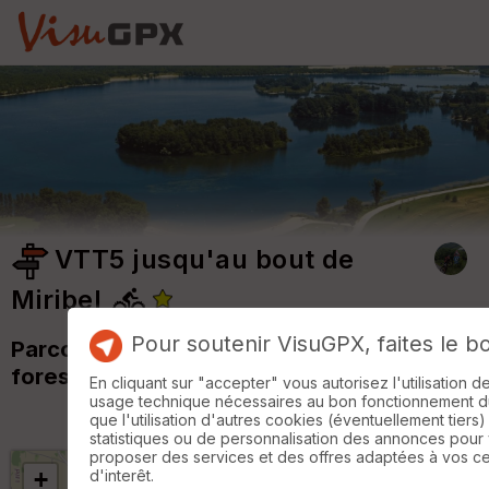
VTT5 jusqu'au bout de
Miribel
Pour soutenir VisuGPX, faites le b
Parcours alternant single et piste
forestière [100% chemins]
En cliquant sur "accepter" vous autorisez l'utilisation 
usage technique nécessaires au bon fonctionnement du 
que l'utilisation d'autres cookies (éventuellement tiers)
statistiques ou de personnalisation des annonces pour
proposer des services et des offres adaptées à vos c
d'interêt.
+