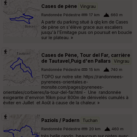
Cases de pène
Vingrau
Randonnée Pédestre
17 km
660 m
A partir du parking situé à qlq km de Cases
de pène on s'élève grace aux escaliers
jusqu'à l'Ermitage puis on poursuit en boucle
sur le plateau. »
Cases de Pène, Tour del Far, carrière
de Tautavel,Puig d'en Pallars
Vingrau
Randonnée Pédestre
15 km
740 m
TOPO sur notre site: https://randonnees-
pyrenees-orientales.e-
monsite.com/pages/pyrenees-
orientales/corbieres/la-tour-del-far.html - Une randonnée
exigeante d'environ 16km pour 800m de dénivelés cumulés à
éviter en Juillet et Août à cause de la chaleur. »
Paziols / Padern
Tuchan
Randonnée Pédestre
20 km
460 m
très belle rando, beaucoup sur pistes avec