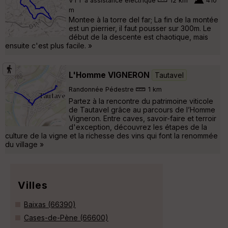
VTT à assistance électrique
12 km
410
m
Montee à la torre del far; La fin de la montée
est un pierrier, il faut pousser sur 300m. Le
début de la descente est chaotique, mais
ensuite c'est plus facile. »
L'Homme VIGNERON
Tautavel
Randonnée Pédestre
1 km
Partez à la rencontre du patrimoine viticole
de Tautavel grâce au parcours de l’Homme
Vigneron. Entre caves, savoir-faire et terroir
d'exception, découvrez les étapes de la
culture de la vigne et la richesse des vins qui font la renommée
du village »
Villes
Baixas (66390)
Cases-de-Pène (66600)