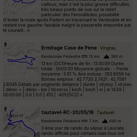
cailloux, mais c'est la plus grosse difficultés;
très beaux points de vue sur le relief
particulier des Fenouillèdes; possibilité
d'éviter la route après Padern en traversant le Verdouble et en
restant rive gauche: faisable malgré la passerelle emportée par
le courant... »
Ermitage Case de Pène
Vingrau
Randonnée Pédestre
15 km
380 m
13 km {DC1}Heure de fin : 13:30:09 Durée
totale : 0h00:00 Moyenne globale : - Pente
moyenne : 5.61 % Aire incluse : 283.8056 ha
Bornes emprise : 42.7720 2.7421 ; 42.7561
2.8045 Détails par segments distance | durée | vit.moy. | vit.max.
| déniv. + | déniv - km | hh:mn:ss | km/h | km/h | m | m 14.59 |
00:00:00 | 0.0 | 0.0 | 413 | -405{DC2} »
tautavel-RC-20/05/18
Tautavel
Randonnée Pédestre
7 km
440 m
3 ème jour de rando du séjour à Leucate.
rando difficile pour certains mais tous ont