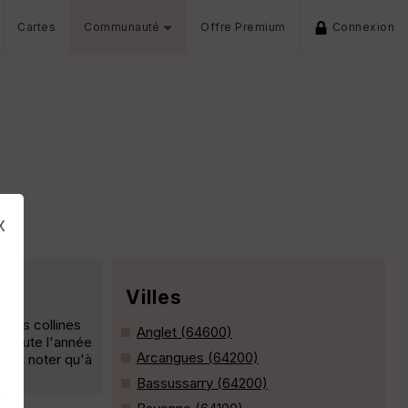
Cartes
Communauté
Offre Premium
Connexion
x
Villes
s les collines
Anglet (64600)
re toute l'année
Arcangues (64200)
m A noter qu'à
Bassussarry (64200)
s