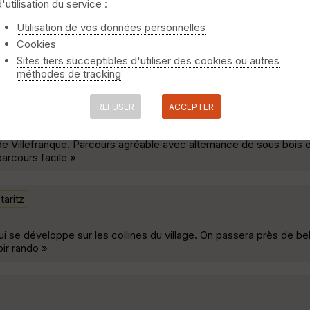
d'utilisation du service :
ztan d'Ustaritz à Dantxaria
Ustaritz
Utilisation de vos données personnelles
Cookies
postelle de Bayonne à Pampelune, puis la voie dite "française". El
Sites tiers succeptibles d'utiliser des cookies ou autres
txaria et Urdax. C'est cette partie qui est ici décrite. »
méthodes de tracking
REFUSER
ACCEPTER
 Villefranque. Parcours agréable avec alternance de sous bois e
.parcours facile »
taritz
i se développe sur les collines du village. On passera près de be
oir rando »