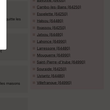
Bayonne (64100)
Cambo-les-Bains (64250)
Espelette (64250)
le quitte les
Halsou (64480)
Itxassou (64250)
Jatxou (64480)
Lahonce (64990)
Larressore (64480)
t
Mouguerre (64990)
Saint-Pierre-d'Irube (64990)
Souraïde (64250)
Ustaritz (64480)
Villefranque (64990)
lles maisons