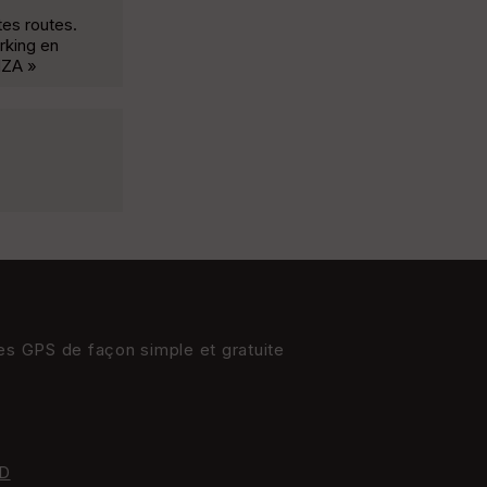
tes routes.
arking en
NZA »
res GPS de façon simple et gratuite
D