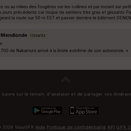
 ou au milieu des fougères sur les collines et par instant sur peti
es jours précédents car risque de sentiers très gras et glissants P
geant la route sur 50 m EST et passer derrière le bâtiment DENE
t Mendionde
Ustaritz
m
e-700 de Nakamura arrivé à la limite extrême de son autonomie. »
uivre sur le terrain, d'analyser et de partager vos itinérai
 2026 VisuGPX
Aide
Politique de confidentialité
API
GPX 3