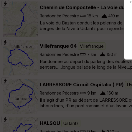
Chemin de Compostelle - La voie du Ba
Randonnée Pédestre
18 km
410 m
La voie du Baztan conduit les pèlerins de Com
berges de la Nive à Ustaritz pour rejoindre Dan
Villefranque 64
Villefranque
Randonnée Pédestre
7 km
150 m
Randonnée au départ du parking des écoles de
sentiers.....longue ballade le long de la Nive..
LARRESSORE Circuit Ospitalia ( PR)
Us
Randonnée Pédestre
9 km
160 m
Il s'agit d'un PR au départ de LARRESSORE qu
labourdines, d'un pont romain et d'un lavoir. v
HALSOU
Ustaritz
Randonnée Pédestre
9 km
240 m