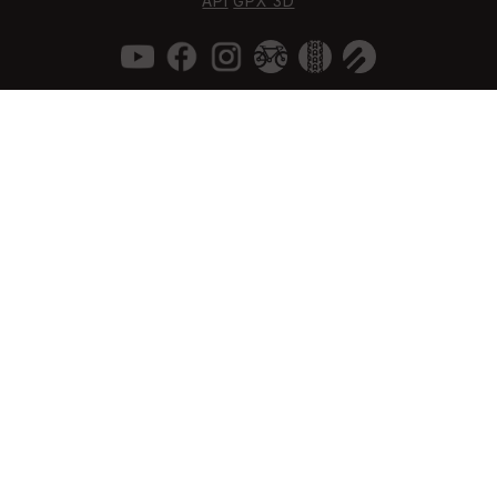
API
GPX 3D