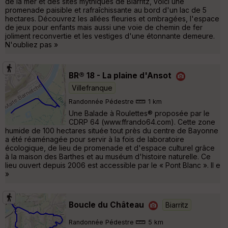
de la mer et des sites mythiques de Biarritz, voici une
promenade paisible et rafraîchissante au bord d'un lac de 5
hectares. Découvrez les allées fleuries et ombragées, l'espace
de jeux pour enfants mais aussi une voie de chemin de fer
joliment reconvertie et les vestiges d'une étonnante demeure.
N'oubliez pas »
BR® 18 - La plaine d'Ansot
Villefranque
Randonnée Pédestre
1 km
Une Balade à Roulettes® proposée par le
CDRP 64 (www.ffrando64.com). Cette zone
humide de 100 hectares située tout près du centre de Bayonne
a été réaménagée pour servir à la fois de laboratoire
écologique, de lieu de promenade et d'espace culturel grâce
à la maison des Barthes et au muséum d'histoire naturelle. Ce
lieu ouvert depuis 2006 est accessible par le « Pont Blanc ». Il e
»
Boucle du Château
Biarritz
Randonnée Pédestre
5 km