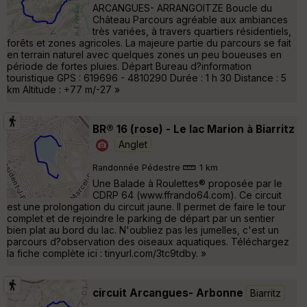
ARCANGUES- ARRANGOITZE Boucle du
Château Parcours agréable aux ambiances
très variées, à travers quartiers résidentiels,
forêts et zones agricoles. La majeure partie du parcours se fait
en terrain naturel avec quelques zones un peu boueuses en
période de fortes pluies. Départ Bureau d?information
touristique GPS : 619696 - 4810290 Durée : 1 h 30 Distance : 5
km Altitude : +77 m/-27 »
BR® 16 (rose) - Le lac Marion à Biarritz
Anglet
Randonnée Pédestre
1 km
Une Balade à Roulettes® proposée par le
CDRP 64 (www.ffrando64.com). Ce circuit
est une prolongation du circuit jaune. Il permet de faire le tour
complet et de rejoindre le parking de départ par un sentier
bien plat au bord du lac. N'oubliez pas les jumelles, c'est un
parcours d?observation des oiseaux aquatiques. Téléchargez
la fiche complète ici : tinyurl.com/3tc9tdby. »
circuit Arcangues- Arbonne
Biarritz