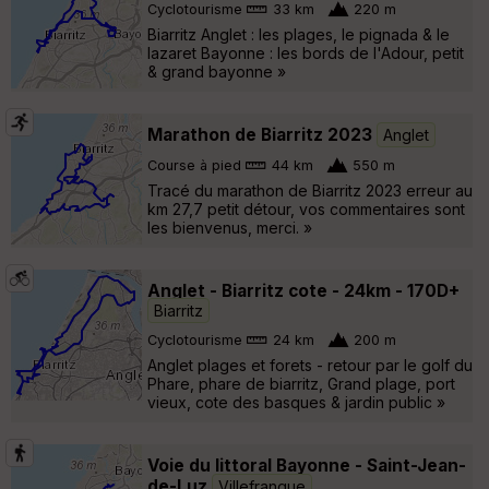
Cyclotourisme
33 km
220 m
Biarritz Anglet : les plages, le pignada & le
lazaret Bayonne : les bords de l'Adour, petit
& grand bayonne »
Marathon de Biarritz 2023
Anglet
Course à pied
44 km
550 m
Tracé du marathon de Biarritz 2023 erreur au
km 27,7 petit détour, vos commentaires sont
les bienvenus, merci. »
Anglet - Biarritz cote - 24km - 170D+
Biarritz
Cyclotourisme
24 km
200 m
Anglet plages et forets - retour par le golf du
Phare, phare de biarritz, Grand plage, port
vieux, cote des basques & jardin public »
Voie du littoral Bayonne - Saint-Jean-
de-Luz
Villefranque