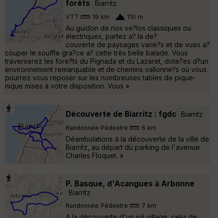
forêts
Biarritz
VTT
19 km
110 m
Au guidon de nos ve?los classiques ou
électriques, partez a? la de?
couverte de paysages varie?s et de vues a?
couper le souffle gra?ce a? cette très belle balade. Vous
traverserez les fore?ts du Pignada et du Lazaret, dote?es d?un
environnement remarquable et de chemins vallonne?s où vous
pourrez vous reposer sur les nombreuses tables de pique-
nique mises à votre disposition. Vous »
Découverte de Biarritz : fgdc
Biarritz
Randonnée Pédestre
6 km
Déambulations à la découverte de la ville de
Biarritz, au départ du parking de l'avenue
Charles Floquet. »
P. Basque, d'Acangues à Arbonne
Biarritz
Randonnée Pédestre
7 km
A la découverte d'un joli village, celui de