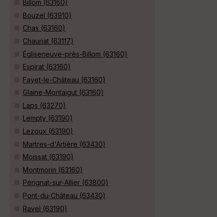
Billom (63160)
Bouzel (63910)
Chas (63160)
Chauriat (63117)
Égliseneuve-près-Billom (63160)
Espirat (63160)
Fayet-le-Château (63160)
Glaine-Montaigut (63160)
Laps (63270)
Lempty (63190)
Lezoux (63190)
Martres-d'Artière (63430)
Moissat (63190)
Montmorin (63160)
Pérignat-sur-Allier (63800)
Pont-du-Château (63430)
Ravel (63190)