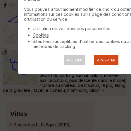
Autour de vertaizon
Vertaizon
Vous pouvez à tout moment modifier ce choix ou obten
informations sur ces cookies sur la page des condition
Randonnée Pédestre
7 km
200 m
d'utilisation du service :
Petite randonnée autour du village de
Vertaizon, passant par l'ancienne et la
Utilisation de vos données personnelles
nouvelle église tout en profitant du paysage
Cookies
qu'offre cette partie du département. »
Sites tiers succeptibles d'utiliser des cookies ou a
méthodes de tracking
depaert auchan billom-mauzun-fayet
Saint-Julien-de-Coppel
REFUSER
ACCEPTER
VTT
28 km
710 m
depart du parking auchan billom, montée
aux loubatoux, puis descente dans le madet,
montée au chateau de mauzun, le pic, etang
de la gravière , fayet le chateau, montmorin, billom »
Villes
Beauregard-l'Évêque (63116)