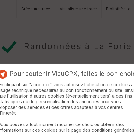
Créer une trace
Visualiser une trace
Bibliothèque
Randonnées à La Forie
Pour soutenir VisuGPX, faites le bon choi
En cliquant sur "accepter" vous autorisez l'utilisation de cookies à
usage technique nécessaires au bon fonctionnement du site, ainsi
-Côtes
que l'utilisation d'autres cookies (éventuellement tiers) à des fins
statistiques ou de personnalisation des annonces pour vous
ues points de vue sur le village de Valcivières et sur les Monts du
proposer des services et des offres adaptées à vos centres
dénivelé dés le départ. »
d'interêt.
Vous pouvez à tout moment modifier ce choix ou obtenir des
informations sur ces cookies sur la page des conditions générale
es