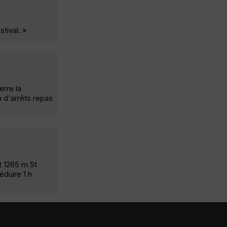
stival. »
erre la
h d'arrêts repas
t 1265 m St
éduire 1 h