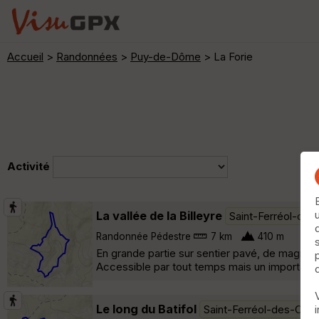
Accueil
>
Randonnées
>
Puy-de-Dôme
> La Forie
Activité
La vallée de la Billeyre
Saint-Ferréol-des
Randonnée Pédestre
7 km
410 m
En grande partie sur sentier pavé, de magnifiq
Accessible par tout temps mais un important 
Le long du Batifol
Saint-Ferréol-des-Côt