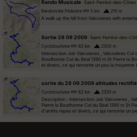
Rando Musicale
Saint-Ferréol-des-Côtes
Randonnée Pédestre
5 km
210 m
A walk up the hill from Valcivieres with entert
Sortie 28 09 2009
Saint-Ferréol-des-Cô
Cyclotourisme
82 km
2300 m
Intersection Job Valcivieres , Valcivières Co
Bourlhonne Col du Béal 1390 m St Pierre la Bo
et divers, ce qui remonte un peu la moyenne 
sortie du 28 09 2009 altitudes rectifi
Cyclotourisme
82 km
2330 m
Description : Intersection Job Valcivieres , 
Pierre la Bourlhonne Col du Béal 1390 m St Pi
d'arrêts repas et divers, ce qui remonte un p