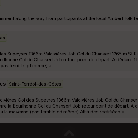
ainment along the way from participants at the local Ambert folk fe
tes
l des Supeyres 1366m Valcivières Job Col du Chansert 1265 m St Pi
urlhonne Col du Chansert Job retour point de départ. A déduire 1 
(pas terrible qd même) »
ées
Saint-Ferréol-des-Côtes
Valcivières Col des Supeyres 1366m Valcivières Job Col du Chanser
erre la Bourlhonne Col du Chansert Job retour point de départ. A d
eu la moyenne (pas terrible qd même) Altitudes rectifiées »