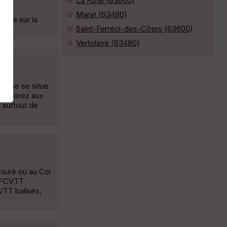
La Forie (63600)
Marat (63480)
 vue sur la
Saint-Ferréol-des-Côtes (63600)
Vertolaye (63480)
t que se situe
 du Forez aux
s surtout de
bouré ou au Col
 FFCVTT
VTT balisés,