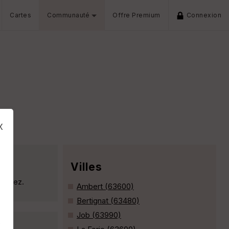
Cartes
Communauté
Offre Premium
Connexion
x
Villes
 Forez.
Ambert (63600)
Bertignat (63480)
Job (63990)
s