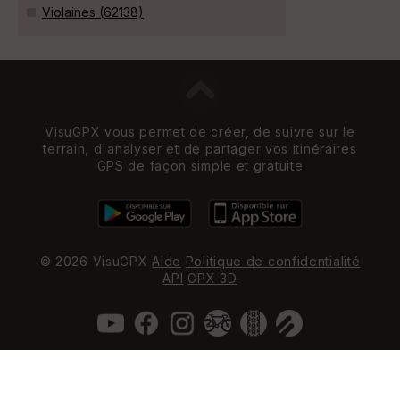
Violaines (62138)
VisuGPX vous permet de créer, de suivre sur le
terrain, d'analyser et de partager vos itinéraires
GPS de façon simple et gratuite
© 2026 VisuGPX
Aide
Politique de confidentialité
API
GPX 3D