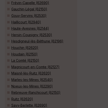
Frévin-Capelle (62690)
Gauchin-Légal (62150)
Gouy-Servins (62530)
Haillicourt (62940)
Haute-Avesnes (62144)
Hersin-Coupigny (62530)
Hesdigneul-lès-Béthune (62196)
Houchin (62620)
Houdain (62150)
La Comté (62150)
Magnicourt-en-Comte (62127)
Maisnil-lès-Ruitz (62620)
Marles-les-Mines (62540)
Noeux-les-Mines (62290)
Rebreuve-Ranchicourt (62150)
Ruitz (62620)
Savy-Berlette (62690)