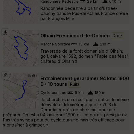
Randonnée Pédestre
29 km
640 m
Randonnée pédestre à partir d'Estrée-
Cauchy dans le Pas-de-Calais France créée
par François M. »
Olhain Fresnicourt-le-Dolmen
Ruitz
Marche Sportive
13 km
210 m
Traversée de la forêt domaniale d'Olhain;
golf, calvaire 1592, dolmen "Table des fées",
château d'Olhain »
Entrainement gerardmer 94 kms 1900
D+ 10 tours
Ruitz
Cyclotourisme
9 km
180 m
Je cherchais un circuit pour réaliser le même
dénivelé et kilométrage que le 70.3 de
Gerardmer près de chez moi pour me
préparer. On est a 94 kms pour 1800 d+ ce qui est presque ok.
Pas très sympa pour du cyclotourisme mais très efficace pour
s'entraîner à grimper. »