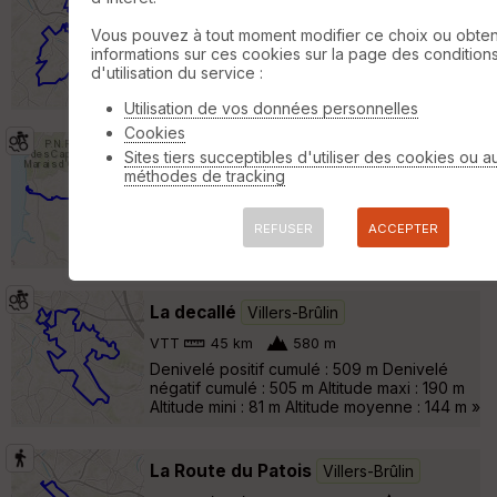
VTT
44 km
400 m
Vous pouvez à tout moment modifier ce choix ou obten
tracé chtibiketour 2019 La partie au nord de
informations sur ces cookies sur la page des condition
la rocade minière est sans grand intérêt à
d'utilisation du service :
mon avis. »
Utilisation de vos données personnelles
Cookies
Raid Artois Opale 2018
Ruitz
Sites tiers succeptibles d'utiliser des cookies ou a
méthodes de tracking
VTT
136 km
920 m
Raid Artois Opale 2018 VTT Super parcours
de 135 km, valonné, sur chemins à 90% et
REFUSER
ACCEPTER
avec de superbes points de vue. A faire !!! »
La decallé
Villers-Brûlin
VTT
45 km
580 m
Denivelé positif cumulé : 509 m Denivelé
négatif cumulé : 505 m Altitude maxi : 190 m
Altitude mini : 81 m Altitude moyenne : 144 m »
La Route du Patois
Villers-Brûlin