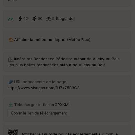
é
p
ar
t
42
60
5 [
Légende
]
ar
ri
v
Afficher la météo au départ (Météo Blue)
é
e
Itinéraires Randonnée Pédestre autour de
Auchy-au-Bois
·
C
Les plus belles randonnées autour de Auchy-au-Bois
ou
le
ur
URL permanente de la page
https://www.visugpx.com/1U7k75B3G3
Télécharger le fichier
GPX
KML
Ep
ai
ss
eu
r
Afficher le QRCode pour téléchargement sur mobile