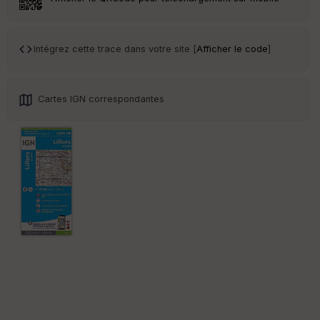
Tr
an
sp
Intégrez cette trace dans votre site [
Afficher le code
]
ar
en
ce
Cartes IGN correspondantes
Po
int
illé
s
S
e
n
s
St
re
et
Vi