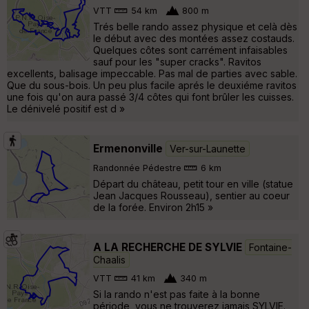
VTT
54 km
800 m
Trés belle rando assez physique et celà dès
le début avec des montées assez costauds.
Quelques côtes sont carrément infaisables
sauf pour les "super cracks". Ravitos
excellents, balisage impeccable. Pas mal de parties avec sable.
Que du sous-bois. Un peu plus facile aprés le deuxiéme ravitos
une fois qu'on aura passé 3/4 côtes qui font brûler les cuisses.
Le dénivelé positif est d »
Ermenonville
Ver-sur-Launette
Randonnée Pédestre
6 km
Départ du château, petit tour en ville (statue
Jean Jacques Rousseau), sentier au coeur
de la forée. Environ 2h15 »
A LA RECHERCHE DE SYLVIE
Fontaine-
Chaalis
VTT
41 km
340 m
Si la rando n'est pas faite à la bonne
période, vous ne trouverez jamais SYLVIE.