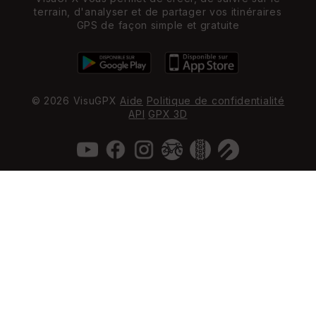
terrain, d'analyser et de partager vos itinéraires
GPS de façon simple et gratuite
© 2026 VisuGPX
Aide
Politique de confidentialité
API
GPX 3D