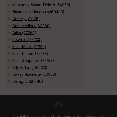
Montagny-Sainte-Félicité (60950)
Nanteuil-le-Haudouin (60440)
Oissery (77178)
Ormoy-Villers (60800)
Othis (77280)
Rouvres (77230)
Saint-Mard (77230)
Saint-Pathus (77178)
Saint-Soupplets (77165)
Silly-le-Long (60330)
Ver-sur-Launette (60950)
Versigny (60440)
VisuGPX vous permet de créer, de suivre sur le