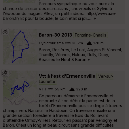
Parcours sympathique où vous aurez la
chance de croiser des marcassins , chevreuils et Sylvie à
l'époque du muguet. Allez, un petit indice.... http://www.aae-
baron.fr/ Et pour la boucle, le coin était si joli...... »
Baron-30 2013
Fontaine-Chaalis
Cyclotourisme
30 km
170 m
Baron, Rosières, Le Luat, Augers St Vincent,
Trumilly, Vérines, Huleux, Rully, Ducy,
Beaulieu le Neuf & Baron »
Vtt à l’est d’Ermenonville
Ver-sur-
Launette
VTT
55 km
320 m
Ce parcours démarre à Ermenonville et
emprunte à son début la partie est de la
forêt d'Ermenonville puis se dirige à travers
champs vers Nanteuil le Haudouin. On traverse ensuite une
grande section forestière à travers le Bois du Roi avant
d'atteindre Ormoy-Villers. Retour en passant par Versigny et
Baron. C'est un long et beau circuit sans grande difficultés