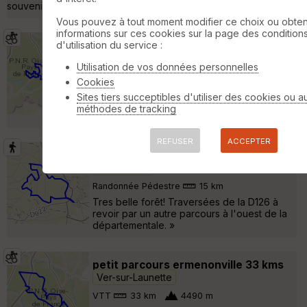
souvenir. »
Vous pouvez à tout moment modifier ce choix ou obten
informations sur ces cookies sur la page des condition
ermenonville est et ouest
d'utilisation du service :
Ver-sur-
Launette
Utilisation de vos données personnelles
VTT
25 km
Cookies
depart du parking du chateau relais on
Sites tiers succeptibles d'utiliser des cookies ou a
explore en premier la partie est puis on
méthodes de tracking
traverse pour aller jouer sur la partie est. »
REFUSER
ACCEPTER
ERMENONVILLE VILLAGE (long)
Ver-
sur-Launette
Randonnée Pédestre
15 km
Tres belle forêt! Traversées de la D126 à
revoir par un autre parcours à l'ouest de la
départementale. »
petit parcours ermenonville 33 kms
Ver-sur-Launette
VTT
33 km
4490 m