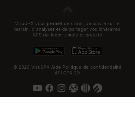
VisuGPX vous permet de créer, de suivre sur le
terrain, d'analyser et de partager vos itinéraires
GPS de façon simple et gratuite
© 2026 VisuGPX
Aide
Politique de confidentialité
API
GPX 3D