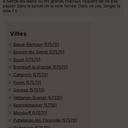
à Sierck-les-Bains où les grands chevaux risquent de ne pas
passer dans le tunnel de la voie ferrée. Dans ce cas, longer la
voie f »
Villes
Basse-Rentgen (57570)
Beyren-lès-Sierck (57570)
Boust (57570)
Breistroff-la-Grande (57570)
Cattenom (57570)
Fixem (57570)
Gavisse (57570)
Hettange-Grande (57330)
Koenigsmacker (57110)
Mondorff (57570)
Puttelange-lès-Thionville (57570)
Rodemack (57570)