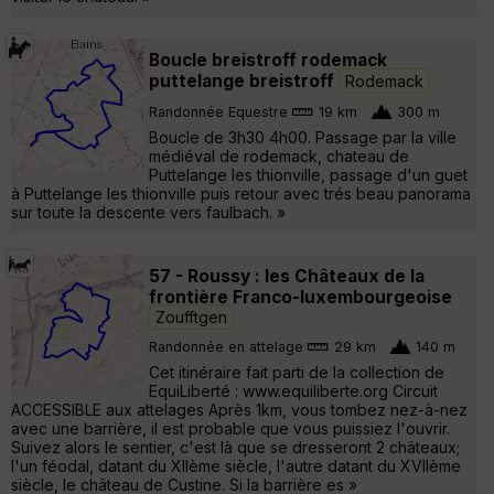
Boucle breistroff rodemack
puttelange breistroff
Rodemack
Randonnée Equestre
19 km
300 m
Boucle de 3h30 4h00. Passage par la ville
médiéval de rodemack, chateau de
Puttelange les thionville, passage d'un guet
à Puttelange les thionville puis retour avec trés beau panorama
sur toute la descente vers faulbach. »
57 - Roussy : les Châteaux de la
frontière Franco-luxembourgeoise
Zoufftgen
Randonnée en attelage
29 km
140 m
Cet itinéraire fait parti de la collection de
EquiLiberté : www.equiliberte.org Circuit
ACCESSIBLE aux attelages Après 1km, vous tombez nez-à-nez
avec une barrière, il est probable que vous puissiez l'ouvrir.
Suivez alors le sentier, c'est là que se dresseront 2 châteaux;
l'un féodal, datant du XIIème siècle, l'autre datant du XVIIème
siècle, le château de Custine. Si la barrière es »