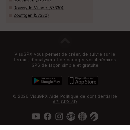
Roussy-le-Village (57330)
Zoufftgen (57330)
VisuGPX vous permet de créer, de suivre sur le
terrain, d'analyser et de partager vos itinéraires
GPS de façon simple et gratuite
© 2026 VisuGPX
Aide
Politique de confidentialité
API
GPX 3D