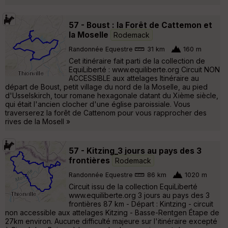
57 - Boust : la Forêt de Cattemon et
la Moselle
Rodemack
Randonnée Equestre
31 km
160 m
Cet itinéraire fait parti de la collection de
EquiLiberté : www.equiliberte.org Circuit NON
ACCESSIBLE aux attelages Itinéraire au
départ de Boust, petit village du nord de la Moselle, au pied
d'Usselskirch, tour romane hexagonale datant du Xième siècle,
qui était l'ancien clocher d'une église paroissiale. Vous
traverserez la forêt de Cattenom pour vous rapprocher des
rives de la Mosell »
57 - Kitzing_3 jours au pays des 3
frontières
Rodemack
Randonnée Equestre
86 km
1020 m
Circuit issu de la collection EquiLiberté
www.equiliberte.org 3 jours au pays des 3
frontières 87 km - Départ : Kintzing - circuit
non accessible aux attelages Kitzing - Basse-Rentgen Étape de
27km environ. Aucune difficulté majeure sur l'itinéraire excepté