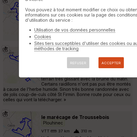
Arrabloy 06-11-2016
Plouhinec
Vous pouvez à tout moment modifier ce choix ou obten
VTT
41 km
250 m
informations sur ces cookies sur la page des condition
Rando de Gien Relax. Beau parcours et une
d'utilisation du service :
belle organisation. La pluie était passée le
matin et la veille ce qui a rendu le terrain
Utilisation de vos données personnelles
bien gras. Merci aux organisateurs »
Cookies
Sites tiers succeptibles d'utiliser des cookies ou a
méthodes de tracking
20211114_Rando_CDG
Plouhinec
VTT
58 km
490 m
REFUSER
ACCEPTER
Rando des coteaux du giennois autour de
Briare et St Firmin sur Loire. Aujourd'hui
terrain très glissant avec la bruine du matin.
Certains raidillons n'ont pas pus être montés
à cause de l'herbe humide. Sinon très bonne randonnée avec
de jolis coup-de-culs côté St Firmin. Bonne route pour ceux ou
celles qui vont la télécharger. »
le marécage de Troussebois
Plouhinec
VTT
37 km
310 m