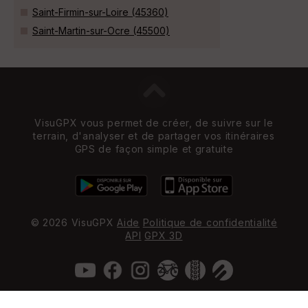
Saint-Firmin-sur-Loire (45360)
Saint-Martin-sur-Ocre (45500)
VisuGPX vous permet de créer, de suivre sur le
terrain, d'analyser et de partager vos itinéraires
GPS de façon simple et gratuite
© 2026 VisuGPX
Aide
Politique de confidentialité
API
GPX 3D