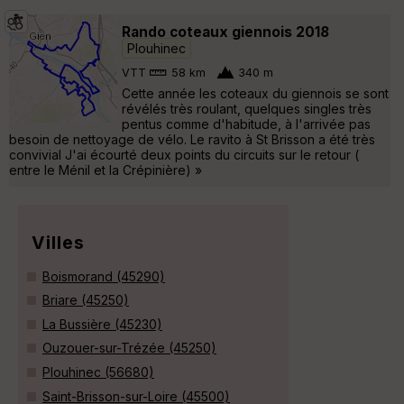
Rando coteaux giennois 2018
Plouhinec
VTT
58 km
340 m
Cette année les coteaux du giennois se sont
révélés très roulant, quelques singles très
pentus comme d'habitude, à l'arrivée pas
besoin de nettoyage de vélo. Le ravito à St Brisson a été très
convivial J'ai écourté deux points du circuits sur le retour (
entre le Ménil et la Crépinière) »
Villes
Boismorand (45290)
Briare (45250)
La Bussière (45230)
Ouzouer-sur-Trézée (45250)
Plouhinec (56680)
Saint-Brisson-sur-Loire (45500)