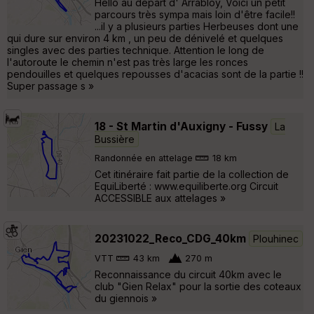
Hello au départ d' Arrabloy, Voici un petit
parcours très sympa mais loin d'être facile!!
...il y a plusieurs parties Herbeuses dont une
qui dure sur environ 4 km , un peu de dénivelé et quelques
singles avec des parties technique. Attention le long de
l'autoroute le chemin n'est pas très large les ronces
pendouilles et quelques repousses d'acacias sont de la partie !!
Super passage s »
18 - St Martin d'Auxigny - Fussy
La
Bussière
Randonnée en attelage
18 km
Cet itinéraire fait partie de la collection de
EquiLiberté : www.equiliberte.org Circuit
ACCESSIBLE aux attelages »
20231022_Reco_CDG_40km
Plouhinec
VTT
43 km
270 m
Reconnaissance du circuit 40km avec le
club "Gien Relax" pour la sortie des coteaux
du giennois »