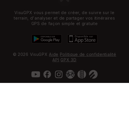
VisuGPX vous permet de créer, de suivre sur le
terrain, d'analyser et de partager vos itinéraires
GPS de façon simple et gratuite
© 2026 VisuGPX
Aide
Politique de confidentialité
API
GPX 3D