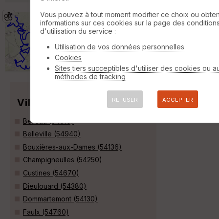
Vous pouvez à tout moment modifier ce choix ou obten
Marbache 2012 - 45 kms
Marbache
informations sur ces cookies sur la page des condition
d'utilisation du service :
VTT
42 km
710 m
Utilisation de vos données personnelles
Rando de Marbache 2012 circuit des 45 kms
Magnifique randonnée que je conseille par
Cookies
temps sec de préférence »
Sites tiers succeptibles d'utiliser des cookies ou a
méthodes de tracking
REFUSER
ACCEPTER
Villes
Belleau (54610)
Belleville (54940)
Bouxières-aux-Dames (54136)
Champigneulles (54250)
Custines (54670)
Dieulouard (54380)
Dommartemont (54130)
Faulx (54760)