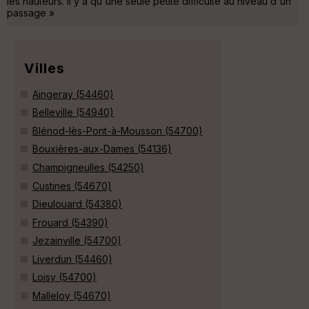
les hauteurs. Il y a qu'une seule petite difficulté au niveau d'un
passage »
Villes
Aingeray (54460)
Belleville (54940)
Blénod-lès-Pont-à-Mousson (54700)
Bouxières-aux-Dames (54136)
Champigneulles (54250)
Custines (54670)
Dieulouard (54380)
Frouard (54390)
Jezainville (54700)
Liverdun (54460)
Loisy (54700)
Malleloy (54670)