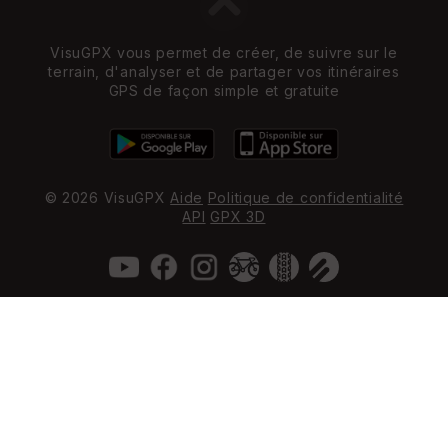
VisuGPX vous permet de créer, de suivre sur le
terrain, d'analyser et de partager vos itinéraires
GPS de façon simple et gratuite
© 2026 VisuGPX
Aide
Politique de confidentialité
API
GPX 3D