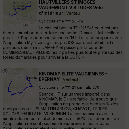
HAUTVILLERS ST IMOGES
VAUREMONT V S LUDES Vélo
d'intérieur
Venteuil
Cyclotourisme
26 km
Le ciel est bien la T° : 12°/14° ce n'est pas
bien inspirant pour aller faire une sortie. Demain il fait meilleur
parait il ?J'opte pour une séance d'HT. Le tracé préparé avec
l'application My-Training mais pas IOS car c'est pénible. Le
parcours démarre à DAMERY et passe par la cote de
CUMIERES/HAUTVILLERS les 2 parties puis tout le plateaux des
forets domaniales pour arriver à la COTE »
KINOMAP ELITE VAUCIENNES -
EPERNAY
Venteuil
Cyclotourisme
21 km
270 m
Séance HT sur un tracé importé dans
KINOMAP, le D+ est faible. Je trouve que
l'application ne prend pas bien les % des
quelques cotes : St MARTIN ABLOIS, CHAVOT, TERRES
ROUGES, FEUILLATE, Mt BERNON. La comparaison avec la
montre donne un résultat de moins est 50%. Les données de
l'application ne sont pas bien transférées et les % dans
l'application ne reflètent pas la réalité. Compte ten »