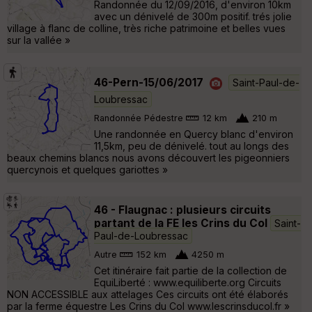
Randonnée du 12/09/2016, d'environ 10km
avec un dénivelé de 300m positif. trés jolie
village à flanc de colline, très riche patrimoine et belles vues
sur la vallée »
46-Pern-15/06/2017
Saint-Paul-de-
Loubressac
Randonnée Pédestre
12 km
210 m
Une randonnée en Quercy blanc d'environ
11,5km, peu de dénivelé. tout au longs des
beaux chemins blancs nous avons découvert les pigeonniers
quercynois et quelques gariottes »
46 - Flaugnac : plusieurs circuits
partant de la FE les Crins du Col
Saint-
Paul-de-Loubressac
Autre
152 km
4250 m
Cet itinéraire fait partie de la collection de
EquiLiberté : www.equiliberte.org Circuits
NON ACCESSIBLE aux attelages Ces circuits ont été élaborés
par la ferme équestre Les Crins du Col www.lescrinsducol.fr »