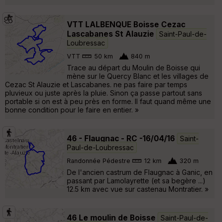
VTT LALBENQUE Boisse Cezac
Lascabanes St Alauzie
Saint-Paul-de-
Loubressac
VTT
50 km
840 m
Trace au départ du Moulin de Boisse qui
mène sur le Quercy Blanc et les villages de
Cezac St Alauzie et Lascabanes. ne pas faire par temps
pluvieux ou juste après la pluie. Sinon ça passe partout sans
portable si on est à peu près en forme. Il faut quand même une
bonne condition pour le faire en entier. »
46 - Flaugnac - RC -16/04/16
Saint-
Paul-de-Loubressac
Randonnée Pédestre
12 km
320 m
De l'ancien castrum de Flaugnac à Ganic, en
passant par Lamolayrette (et sa begère ...)
12.5 km avec vue sur castenau Montratier. »
46 Le moulin de Boisse
Saint-Paul-de-