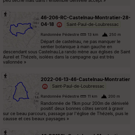
peu sèche mais dans l'ensemble dénivelé accept »
46-206-RC-Castelnau-Montratier-28-
04-18
Saint-Paul-de-Loubressac
Randonnée Pédestre
13 km
250 m
Départ de castelnau, ne pas manquer le
sentier botanique à main gauche en
descendant sous Castelnau.La rando mène aux églises de Saint
Aureil et Thézels, isolées dans la campagne qui est très
vallonnée »
2022-06-13-46-Castelnau-Montratier
Saint-Paul-de-Loubressac
Randonnée Pédestre
11 km
200 m
Randonnée de 11km pour 200m de dénivelé
positif. deux bonnes côtes seront à gravir
sur ce beau parcours, passage par l'église de Thézels, puis le
causse et ces beaux paysages »