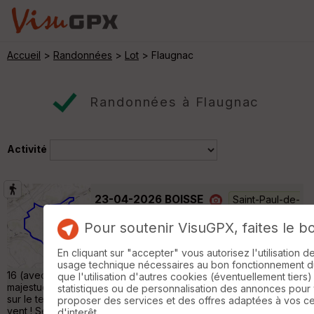
Accueil
>
Randonnées
>
Lot
> Flaugnac
Randonnées à Flaugnac
Activité
23-04-2026 BOISSE
Saint-Paul-de-
Loubressac
Pour soutenir VisuGPX, faites le b
Randonnée Pédestre
8 km
170 m
Départ Moulin de Boisse pour une rando de
En cliquant sur "accepter" vous autorisez l'utilisation 
8,3 Kms sans grande dénivelée Nous étions
usage technique nécessaires au bon fonctionnement du 
16 (avec la parité !) pour cette randonnée au départ du
que l'utilisation d'autres cookies (éventuellement tiers)
majestueux Moulin de Boisse se dressant du haut de la colline,
statistiques ou de personnalisation des annonces pour
sur le territoire de Ste Alauzie. Aujourd’hui, pas suffisamment de
proposer des services et des offres adaptées à vos c
vent ! Ses ailes sont en RTT, même qu’une partie des ailes
d'interêt.