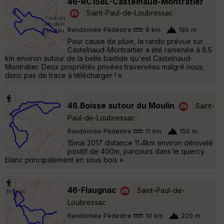
46-RC158L-Castelnaud-Montratier
Saint-Paul-de-Loubressac
Randonnée Pédestre
8 km
180 m
Pour cause de pluie, la rando prévue sur
Castelnaud-Montrartier a été ramenée à 8.5
km environ autour de la belle bastide qu'est Castelnaud-
Montratier. Deux propriétés privées traversées malgré nous;
donc pas de trace à télécharger ! »
46.Boisse autour du Moulin
Saint-
Paul-de-Loubressac
Randonnée Pédestre
11 km
150 m
15mai 2017 distance 11.4km environ dénivelé
positif de 400m, parcours dans le quercy
blanc principalement en sous bois »
46-Flaugnac
Saint-Paul-de-
Loubressac
Randonnée Pédestre
10 km
220 m