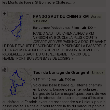
les Monts du Forez: St Bonnet le Château.... »
RANDO SAUT DU CHIEN 8 KM
Aurec-
sur-Loire
Randonnée Pédestre
7 km
100 m
RANDO SAUT DU CHIEN AUREC 8 KM
VERSION EN BOUCLE LA PLUS COURTE
.DEPART ARRIVEE PARKING A DROITE AVANT
LE PONT ENSUITE DESCENDRE POUR PRENDRE LA PASSERELLE
ET TRAVERSER.AUREC PLAGE.PORT BUISSON. NOUVELLES
PASSERELLES SAUT DU CHIEN.L HERMET .CROIX DE L
HERMETPORT BUISSON BASE DE LOISIRS »
Tour du barrage de Grangent
Unieux
VTT
45 km
1100 m
Voici une belle balade qui alterne chemins
en balcons, longue descente roulantes,
berges de la Loire magnifiques, point de vue
sur la retenue de la Loire, un peu d'histoire
au château d'Essalois avant de redescendre sur Unieux pour la
casse croûte..La chaleur peut rendre la fin du parcours pénible.