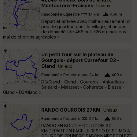
Montauroux-Fraisses
Unieux
Randonnée Equestre
17 km
450 m
Départ et arrivée avec malheureusement un
peu de goudron dans le village, et un peu
de dénivelé (de 466 m à 726 m) mais pas
mal de chemins agréables »
Un petit tour sur le plateau de
Gourgois- départ Carrefour D3 -
Gland
Unieux
Randonnée Pédestre
24 km
400 m
D3/Gland - Gland - Gourgois - Antouilleux -
Saléard - Malasset - Cohérette - Biesse -
Gland - D3/Gland »
RANDO GOURGOIS 27KM
Unieux
Randonnée Pédestre
27 km
650 m
RANDO EN BOUCLE GOURGOIS 27
KM.DEPART EN FACE LE RESTO LE ST MO A
GOURGOIS.PRUNERIE.SABONNAIRE.ECOLEZE