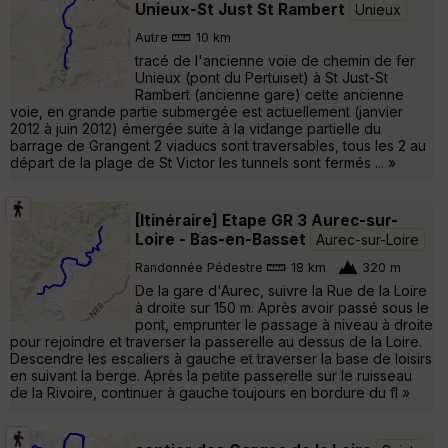
Unieux-St Just St Rambert
Unieux
Autre
10 km
tracé de l'ancienne voie de chemin de fer
Unieux (pont du Pertuiset) à St Just-St
Rambert (ancienne gare) cette ancienne
voie, en grande partie submergée est actuellement (janvier
2012 à juin 2012) émergée suite à la vidange partielle du
barrage de Grangent 2 viaducs sont traversables, tous les 2 au
départ de la plage de St Victor les tunnels sont fermés ... »
[Itinéraire] Etape GR 3 Aurec-sur-
Loire - Bas-en-Basset
Aurec-sur-Loire
Randonnée Pédestre
18 km
320 m
De la gare d'Aurec, suivre la Rue de la Loire
à droite sur 150 m. Après avoir passé sous le
pont, emprunter le passage à niveau à droite
pour rejoindre et traverser la passerelle au dessus de la Loire.
Descendre les escaliers à gauche et traverser la base de loisirs
en suivant la berge. Après la petite passerelle sur le ruisseau
de la Rivoire, continuer à gauche toujours en bordure du fl »