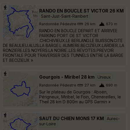
RANDO EN BOUCLE ST VICTOR 26 KM
Saint-Just-Saint-Rambert
Randonnée Pédestre
26 km
670 m
RANDO EN BOUCLE DEPART ET ARRIVEE
PARKING PORT DE ST VICTOR
.CHICHIVIEUX.LE BERLAND.LE BUISSON.CITE
DE BEAULIEU.ALUS.LA BARGE.L AUMIERE.BECIZIEUX.LARDIER..LA
RONZIERE.LES NOYERS.LA NOIRIE..LES REVOTES.PREVOIR
FRONTALE POUR TRAVERSER DES TUNNELS ENTRE LA BARGE
ET BECIZIEUX »
Gourgois - Miribel 28 km
Unieux
Randonnée Pédestre
27 km
690 m
Sur le plateau de Gourgois : Aboën,
Périgneux, Miribel, le Foin, Chenereilles, le
Theil 28 km D 800m au GPS Garmin »
SAUT DU CHIEN MONS 17 KM
Aurec-
sur-Loire