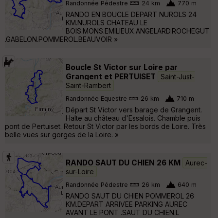
Randonnée Pédestre
24 km
770 m
RANDO EN BOUCLE DEPART NUROLS 24
KM.NUROLS CHATEAU LE
BOIS.MONS.EMILIEUX.ANGELARD.ROCHEGUT
.GABELON.POMMEROL.BEAUVOIR »
Boucle St Victor sur Loire par
Grangent et PERTUISET
Saint-Just-
Saint-Rambert
Randonnée Equestre
26 km
710 m
Départ St Victor vers barage de Grangent.
Halte au château d'Essalois. Chamble puis
pont de Pertuiset. Retour St Victor par les bords de Loire. Très
belle vues sur gorges de la Loire. »
RANDO SAUT DU CHIEN 26 KM
Aurec-
sur-Loire
Randonnée Pédestre
26 km
640 m
RANDO SAUT DU CHIEN POMMEROL 26
KM.DEPART ARRIVEE PARKING AUREC
AVANT LE PONT .SAUT DU CHIEN.L