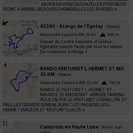
.ABOEN.SAVIGNECQ.CHAZELLES.PERIGNEUX.
PICNIC A MIRIBEL.BEDOURS.CHENEREILLES.LES RIVIERES »
42240 - Etangs de l'Egotay
Unieux
Randonnée Equestre
19 km
330 m
Départ du Centre Equestre d'Unieux.
Agréable balade facile par tous les temps
De nombreux trottings »
RANDO PERTUISET L HERMET ST MO
32 KM
Unieux
Randonnée Pédestre
32 km
790 m
RANDO LE PERTUISET L HERMET ST
MAURICE 32 KM.DEPART ARRIVEE PARKING
ROUE EN FER LE PERTUISET.CORNILLON .ST
PAUL.LES GIRARDS.SEMENE.AUREC.LES PASSERELLES.L
HERMET.EMILIEUX.ST MO.FONTCLAUZE »
Canicross en Haute Loire
Aurec-sur-
Loire