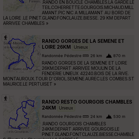
.RANDO EN BOUCLE CHAMBLES.LA GARDE.LE
TEIL.COHERRETTE.GOURGOIS.MICHAUD.MILL
AMANT.PIC NIC A MILLAMANT AU BORD DE
LA LOIRE .LE PINET.GLAND.FONCLAUZE.BIESSE. 29 KM DEPART
ARRIVEE CHAMBLES »
RANDO GORGES DE LA SEMENE ET
LOIRE 26KM
Unieux
Randonnée Pédestre
26 km
870 m
RANDO GORGES DE LA SEMENE ET LOIRE
26KM.DEPART ARRIVEE MOULIN DE LA
FENDERIE UNIEUX 42240.BOIS DE LA RIVE.
MONTAUROUX.TOUR D'ORIOL.SEMENE.AUREC.LES COMBES.ST
MAURICE.LE PERTUISET »
RANDO RESTO GOURGOIS CHAMBLES
24KM
Unieux
Randonnée Pédestre
24 km
530 m
.RANDO GOURGOIS CHAMBLES
24KM.DEPART ARRIVEE GOURGOIS.LE
PINET.GLAND.FONTCLAUZE.BIESSE.CHAMBLE