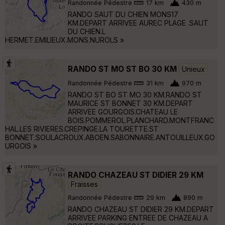
Randonnée Pédestre
17 km
430 m
RANDO SAUT DU CHIEN MONS17
KM.DEPART ARRIVEE AUREC PLAGE .SAUT
DU CHIEN.L
HERMET.EMILIEUX.MONS.NUROLS »
RANDO ST MO ST BO 30 KM
Unieux
Randonnée Pédestre
31 km
970 m
RANDO ST BO ST MO 30 KM.RANDO ST
MAURICE ST BONNET 30 KM.DEPART
ARRIVEE GOURGOIS.CHATEAU LE
BOIS.POMMEROL.PLANCHARD.MONTFRANC
HAL.LES RIVIERES.CREPINGE.LA TOURETTE.ST
BONNET.SOULACROUX.ABOEN.SABONNAIRE.ANTOUILLEUX.GO
URGOIS »
RANDO CHAZEAU ST DIDIER 29 KM
Fraisses
Randonnée Pédestre
29 km
890 m
RANDO CHAZEAU ST DIDIER 29 KM.DEPART
ARRIVEE PARKING ENTREE DE CHAZEAU A