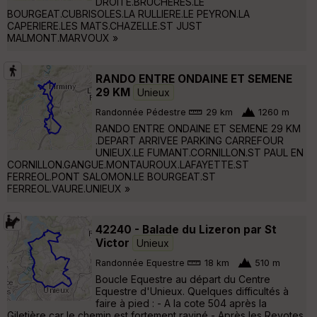
DROITE.BRUCHERES.LE
BOURGEAT.CUBRISOLES.LA RULLIERE.LE PEYRON.LA
CAPERIERE.LES MATS.CHAZELLE.ST JUST
MALMONT.MARVOUX »
RANDO ENTRE ONDAINE ET SEMENE
29 KM
Unieux
Randonnée Pédestre
29 km
1260 m
RANDO ENTRE ONDAINE ET SEMENE 29 KM
.DEPART ARRIVEE PARKING CARREFOUR
UNIEUX.LE FUMANT.CORNILLON.ST PAUL EN
CORNILLON.GANGUE.MONTAUROUX.LAFAYETTE.ST
FERREOL.PONT SALOMON.LE BOURGEAT.ST
FERREOL.VAURE.UNIEUX »
42240 - Balade du Lizeron par St
Victor
Unieux
Randonnée Equestre
18 km
510 m
Boucle Equestre au départ du Centre
Equestre d'Unieux. Quelques difficultés à
faire à pied : - A la cote 504 après la
Giletière car le chemin est fortement raviné - Après les Revotes