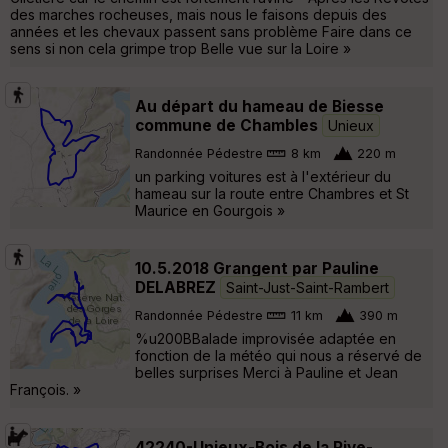
des marches rocheuses, mais nous le faisons depuis des
années et les chevaux passent sans problème Faire dans ce
sens si non cela grimpe trop Belle vue sur la Loire »
Au départ du hameau de Biesse
commune de Chambles
Unieux
Randonnée Pédestre
8 km
220 m
un parking voitures est à l'extérieur du
hameau sur la route entre Chambres et St
Maurice en Gourgois »
10.5.2018 Grangent par Pauline
DELABREZ
Saint-Just-Saint-Rambert
Randonnée Pédestre
11 km
390 m
%u200BBalade improvisée adaptée en
fonction de la météo qui nous a réservé de
belles surprises Merci à Pauline et Jean
François. »
42240-Unieux-Bois de la Rive-