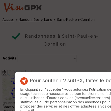
Accueil
>
Randonnées
>
Loire
> Saint-Paul-en-Cornillon
Randonnées à Saint-Paul-en-
Cornillon
Activité
Gorges de la Loire
Unieux
Pour soutenir VisuGPX, faites le b
VTT
45 km
1160 m
En cliquant sur "accepter" vous autorisez l'utilisation 
Un classique: en rive droite, sentiers et
usage technique nécessaires au bon fonctionnement du 
chemins très agréables, 2 beaux vallons:
que l'utilisation d'autres cookies (éventuellement tiers)
Lizeron et Grangent bien zen ; en rive
statistiques ou de personnalisation des annonces pour
gauche: cross pour aller visiter les châteaux d'Essalois et de
proposer des services et des offres adaptées à vos c
Chambles, joli single à ne pas louper entre Essalois et
d'interêt.