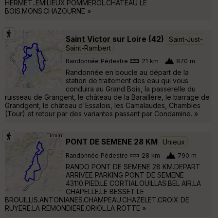
HERMET..EMILIEUX.POMMEROL.CHATEAU LE
BOIS.MONS.CHAZOURNE »
Saint Victor sur Loire (42)
Saint-Just-
Saint-Rambert
Randonnée Pédestre
21 km
870 m
Randonnée en boucle au départ de la
station de traitement des eau qui vous
conduira au Grand Bois, la passerelle du
ruisseau de Grangent, le château de la Baraillère, le barrage de
Grandgent, le château d'Essalois, les Camalaudes, Chambles
(Tour) et retour par des variantes passant par Condamine. »
PONT DE SEMENE 28 KM
Unieux
Randonnée Pédestre
28 km
790 m
RANDO PONT DE SEMENE 28 KM.DEPART
ARRIVEE PARKING PONT DE SEMENE
43110.PIED.LE CORTIAL.OUILLAS.BEL AIR.LA
CHAPELLE.LE BESSET.LE
BROUILLIS.ANTONIANES.CHAMPEAU.CHAZELET.CROIX DE
RUYERE.LA REMONDIERE.ORIOL.LA ROTTE »