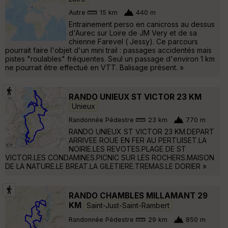
Autre
15 km
440 m
Entrainement perso en canicross au dessus
d'Aurec sur Loire de JM Very et de sa
chienne Farevel ( Jessy). Ce parcours
pourrait faire l'objet d'un mini trail : passages accidentés mais
pistes "roulables" fréquentes. Seul un passage d'environ 1 km
ne pourrait être effectué en VTT. Balisage présent. »
RANDO UNIEUX ST VICTOR 23 KM
Unieux
Randonnée Pédestre
23 km
770 m
RANDO UNIEUX ST VICTOR 23 KM.DEPART
ARRIVEE ROUE EN FER AU PERTUISET.LA
NOIRIE.LES REVOTES.PLAGE DE ST
VICTOR.LES CONDAMINES.PICNIC SUR LES ROCHERS.MAISON
DE LA NATURE.LE BREAT.LA GILETIERE.TREMAS.LE DORIER »
RANDO CHAMBLES MILLAMANT 29
KM
Saint-Just-Saint-Rambert
Randonnée Pédestre
29 km
850 m