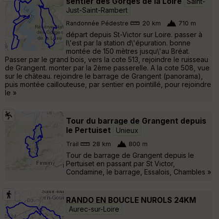
sentier des Gorges de la Loire
Saint-
Just-Saint-Rambert
Randonnée Pédestre
20 km
710 m
départ depuis St-Victor sur Loire. passer à
l\'est par la station d\'épuration. bonne
montée de 150 mètres jusqu\'au Bréat.
Passer par le grand bois, vers la cote 513, rejoindre le ruisseau
de Grangent. monter par la 2ème passerelle. A la cote 508, vue
sur le château. rejoindre le barrage de Grangent (panorama),
puis montée caillouteuse, par sentier en pointillé, pour rejoindre
le »
Tour du barrage de Grangent depuis
le Pertuiset
Unieux
Trail
28 km
800 m
Tour de barrage de Grangent depuis le
Pertuiset en passant par St Victor,
Condamine, le barrage, Essalois, Chambles »
RANDO EN BOUCLE NUROLS 24KM
Aurec-sur-Loire