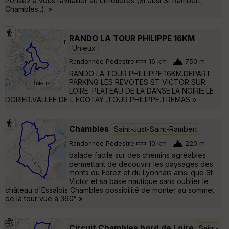
Pensez à vous ravitailler au cimetières (St Just St Rambert,
Chambles..). »
RANDO LA TOUR PHILIPPE 16KM
Unieux
Randonnée Pédestre
16 km
750 m
RANDO LA TOUR PHILLIPPE 16KM.DEPART
PARKING LES REVOTES ST VICTOR SUR
LOIRE .PLATEAU DE LA DANSE.LA NOIRIE.LE
DORIER.VALLEE DE L EGOTAY .TOUR PHILIPPE.TREMAS »
Chambles
Saint-Just-Saint-Rambert
Randonnée Pédestre
10 km
220 m
balade facile sur des chemins agréables
permettant de découvrir les paysages des
monts du Forez et du Lyonnais ainsi que St
Victor et sa base nautique sans oublier le
château d'Essalois Chambles possibilité de monter au sommet
de la tour vue à 360° »
Circuit Chambles bord de Loire
Saint-