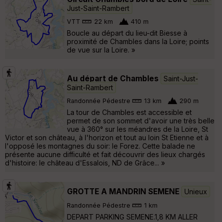
Just-Saint-Rambert
VTT
22 km
410 m
Boucle au départ du lieu-dit Biesse à
proximité de Chambles dans la Loire; points
de vue sur la Loire. »
Au départ de Chambles
Saint-Just-
Saint-Rambert
Randonnée Pédestre
13 km
290 m
La tour de Chambles est accessible et
permet de son sommet d'avoir une très belle
vue à 360° sur les méandres de la Loire, St
Victor et son château, à l'horizon et tout au loin St Etienne et à
l'opposé les montagnes du soir: le Forez. Cette balade ne
présente aucune difficulté et fait découvrir des lieux chargés
d'histoire: le château d'Essalois, ND de Grâce... »
GROTTE A MANDRIN SEMENE
Unieux
Randonnée Pédestre
1 km
DEPART PARKING SEMENE.1,8 KM ALLER