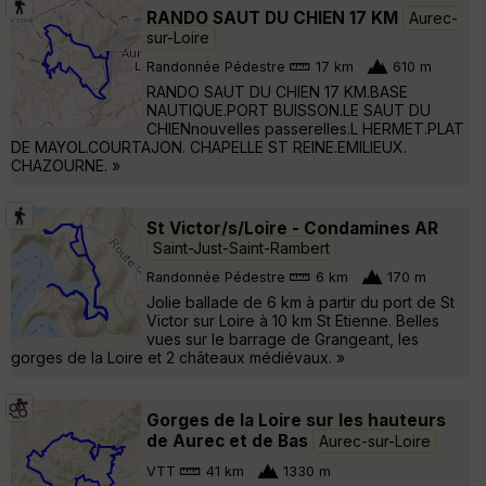
RANDO SAUT DU CHIEN 17 KM
Aurec-
sur-Loire
Randonnée Pédestre
17 km
610 m
RANDO SAUT DU CHIEN 17 KM.BASE
NAUTIQUE.PORT BUISSON.LE SAUT DU
CHIENnouvelles passerelles.L HERMET.PLAT
DE MAYOL.COURTAJON. CHAPELLE ST REINE.EMILIEUX.
CHAZOURNE. »
St Victor/s/Loire - Condamines AR
Saint-Just-Saint-Rambert
Randonnée Pédestre
6 km
170 m
Jolie ballade de 6 km à partir du port de St
Victor sur Loire à 10 km St Etienne. Belles
vues sur le barrage de Grangeant, les
gorges de la Loire et 2 châteaux médiévaux. »
Gorges de la Loire sur les hauteurs
de Aurec et de Bas
Aurec-sur-Loire
VTT
41 km
1330 m