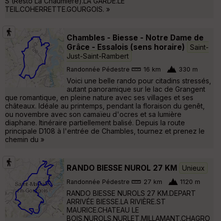
S (Resto La Chaumière).LA GARDE.LE
TEIL.COHERRETTE.GOURGOIS. »
Chambles - Biesse - Notre Dame de
Grâce - Essalois (sens horaire)
Saint-
Just-Saint-Rambert
Randonnée Pédestre
16 km
330 m
Voici une belle rando pour citadins stressés,
autant panoramique sur le lac de Grangent
que romantique, en pleine nature avec ses villages et ses
châteaux. Idéale au printemps, pendant la floraison du genêt,
ou novembre avec son camaïeu d'ocres et sa lumière
diaphane. Itinéraire partiellement balisé. Depuis la route
principale D108 à l'entrée de Chambles, tournez et prenez le
chemin du »
RANDO BIESSE NUROL 27 KM
Unieux
Randonnée Pédestre
27 km
1120 m
RANDO BIESSE NUROLS 27 KM.DEPART
ARRIVÉE BIESSE.LA RIVIÈRE.ST
MAURICE.CHATEAU LE
BOIS.NUROLS.NURLET.MILLAMANT.CHAGRO