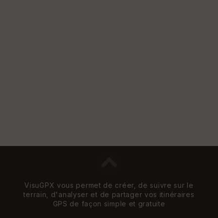
et
Vi
e
w
VisuGPX vous permet de créer, de suivre sur le
terrain, d'analyser et de partager vos itinéraires
GPS de façon simple et gratuite