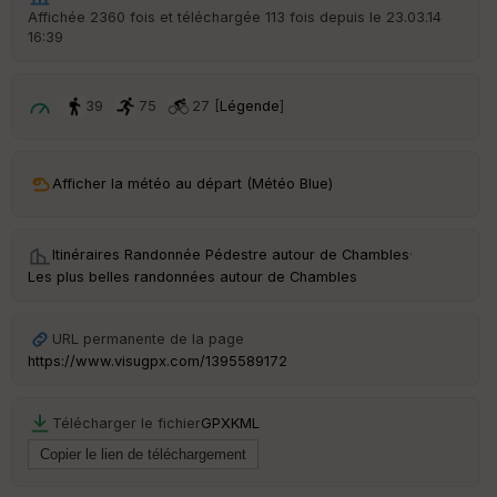
r
Affichée 2360 fois et téléchargée 113 fois depuis le 23.03.14
d
16:39
é
p
ar
t
39
75
27 [
Légende
]
ar
ri
v
Afficher la météo au départ (Météo Blue)
é
e
Itinéraires Randonnée Pédestre autour de
Chambles
·
C
Les plus belles randonnées autour de Chambles
ou
le
ur
URL permanente de la page
https://www.visugpx.com/1395589172
Télécharger le fichier
GPX
KML
Ep
ai
ss
eu