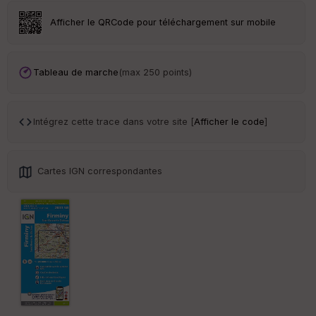
r
Afficher le QRCode pour téléchargement sur mobile
Tr
an
sp
Tableau de marche
(max 250 points)
ar
en
ce
Intégrez cette trace dans votre site [
Afficher le code
]
Po
int
illé
Cartes IGN correspondantes
s
S
e
n
s
St
re