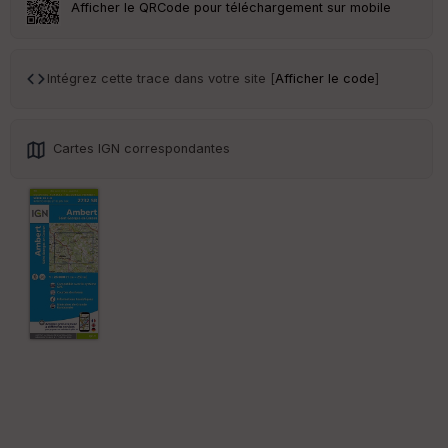
Afficher le QRCode pour téléchargement sur mobile
ar
en
ce
Intégrez cette trace dans votre site [
Afficher le code
]
Po
int
illé
s
Cartes IGN correspondantes
S
e
n
s
St
re
et
Vi
e
w