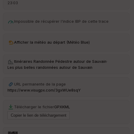
r
23:03
d
é
p
Impossible de récupérer l'indice IBP de cette trace
ar
t
ar
Afficher la météo au départ (Météo Blue)
ri
v
é
e
Itinéraires Randonnée Pédestre autour de
Sauvain
·
Les plus belles randonnées autour de Sauvain
URL permanente de la page
Ep
ai
https://www.visugpx.com/3gxWUe8sqY
ss
eu
r
Télécharger le fichier
GPX
KML
Tr
an
sp