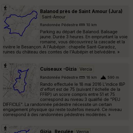
Balanod près de Saint Amour (Jura)
Saint-Amour
Randonnée Pédestre
10 km
Parking au départ de Balanod. Balisage
jaune. Durée 3 heures. En empruntant la voie
romaine, vous découvrirez la cascade et la
rivière le Besançon. A l'Aubépin : chapelle Saint-Garadoz,
ruines du château des comtes de l'Aubépin et belvédère. »
Cuiseaux -Gizia
Vercia
Randonnée Pédestre
16 km
590 m
Rando effectuée le 18 mai 2016 L'indice IBP
d'effort est de 75 (suivant l'échelle de la
FFRP) un score compris entre 51 et 75
correspond au niveau 3 qualifié de "PEU
DIFFICILE". La randonnée pédestre nécessite un certain
engagement physique qui reste toutefois mesuré. Ce niveau
correspond à des randonnées pédestres modérées. »
Gizia_ Reculée
Vercia