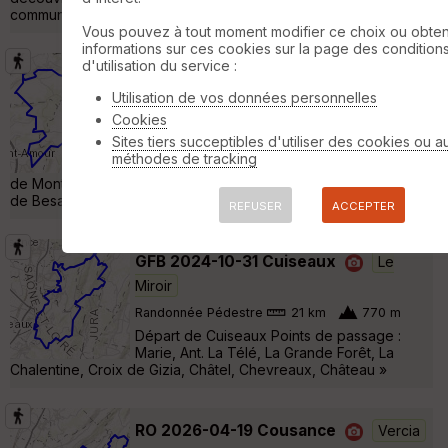
commune de Gizia, dont elle domine le village, la »
Vous pouvez à tout moment modifier ce choix ou obten
informations sur ces cookies sur la page des condition
d'utilisation du service :
ER 2025-07-23 Balanod
Saint-
Utilisation de vos données personnelles
Amour
Cookies
Randonnée Pédestre
15 km
470 m
Sites tiers succeptibles d'utiliser des cookies ou a
Départ de Balanod Points de passage : Les
méthodes de tracking
Côtes, Belvédère de l'Aubépin, Belvédère
de Montagna-le-Reconduit, Montagna, Grotte, Cascade, Rivière
de Besançon »
REFUSER
ACCEPTER
GFB 2024-10-31 Cuiseaux
Le
Miroir
Randonnée Pédestre
21 km
770 m
Départ de Cuiseaux Points de passage :
Marie, Ant. La Télé, La Grande Forêt, La
Chalentine, Croix de Gizia, Châtel, Chevreaux, Château »
RO 2026-04-19 Cousance
Vercia