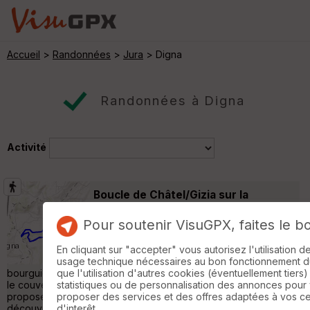
Accueil
>
Randonnées
>
Jura
> Digna
Randonnées à Digna
Activité
Boucle de Châtel/Gizia sur la
ViaCluny.fr
Vercia
Pour soutenir VisuGPX, faites le b
Randonnée Pédestre
6 km
250 m
La colline de Châtel est un trait d’union entre
En cliquant sur "accepter" vous autorisez l'utilisation 
la Petite Montagne jurassienne et la Bresse
usage technique nécessaires au bon fonctionnement du 
bourguignonne qu’elle domine. Un parc et des jardins entourent
que l'utilisation d'autres cookies (éventuellement tiers)
le couvent et l’église Saint-Etienne. La boucle randonnée
statistiques ou de personnalisation des annonces pour
proposée en parallèle de l’itinéraire de ViaCluny.fr permet de
proposer des services et des offres adaptées à vos c
découvrir ce lieu d’où une vue se perd au loin. Dans la
d'interêt.