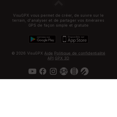
VisuGPX vous permet de créer, de suivre sur le
terrain, d'analyser et de partager vos itinéraires
GPS de façon simple et gratuite
© 2026 VisuGPX
Aide
Politique de confidentialité
API
GPX 3D