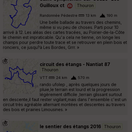
Guilloux ct
Thouron
Randonnée Pédestre
13 km
190 m
Une belle ballade au travers des chemins,
même si vu peu de choses. Parti pour 10
arrivé à 12. Les aléas des cartes tracées, au Poirier-de-la-Côte
le chemin est impraticable. Qu'a cela ne tienne, on longe les
champs pour perdre toute trace et se retrouver en plein bois et
ronciers, ce jusqu?à Les Bordes, Grrr. »
circuit des étangs - Nantiat 87
Thouron
VTT
24 km
570 m
rando ufolep , après quelques jours de
pluie,le terrain est lourd et la progression
légèrement difficile ,terrain glissant surtout
en descente,il faut rester vigilant,mais dans l'ensemble c'est un
circuit très agréable alternant montées et descentes au travers
des bois et prairies Limousines. »
le sentier des étangs 2016
Thouron