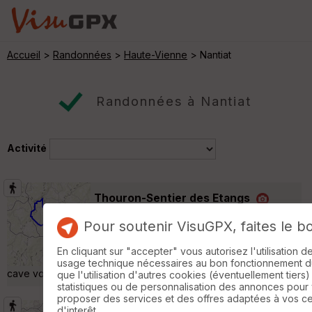
Accueil
>
Randonnées
>
Haute-Vienne
> Nantiat
Randonnées à Nantiat
Activité
Thouron-Sentier des Etangs
Thouron
Pour soutenir VisuGPX, faites le b
Randonnée Pédestre
13 km
200 m
Des étangs évidement, un vieux bus rouillé
En cliquant sur "accepter" vous autorisez l'utilisation 
en passant, le déversoir de Tricherie, une
usage technique nécessaires au bon fonctionnement du 
cave voûtée et la meule à grain, agrémentent le parcours. »
que l'utilisation d'autres cookies (éventuellement tiers)
statistiques ou de personnalisation des annonces pour
proposer des services et des offres adaptées à vos c
d'interêt.