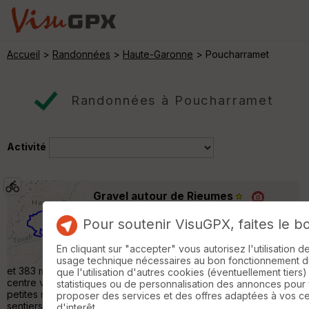
Accueil
>
Randonnées
>
Haute-Garonne
> Poucharramet
Randonnées à Poucharramet
Activité
Gravel autour de Rieumes
Saint-Clar-de-Rivière
Pour soutenir VisuGPX, faites le b
Vélo Gravel
46 km
380 m
Vélo gravel autour de Rieumes Il s'agit d'une
En cliquant sur "accepter" vous autorisez l'utilisation 
boucle à effectuer en vélo gravel, de 46 km
usage technique nécessaires au bon fonctionnement du 
et 383 m de dénivelé positif autour de Rieumes au départ du
que l'utilisation d'autres cookies (éventuellement tiers)
centre ville de Lherm. La boucle emprunte exclusivement de
statistiques ou de personnalisation des annonces pour
petites routes très peu fréquentées et des pistes agricole ou
proposer des services et des offres adaptées à vos c
sentiers de randonnée. Les chemins emprunté après Savères
d'interêt.