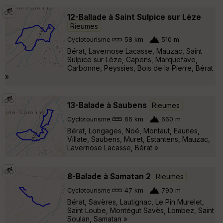
12-Ballade à Saint Sulpice sur Lèze
Rieumes
Cyclotourisme
58 km
510 m
Bérat, Lavernose Lacasse, Mauzac, Saint
Sulpice sur Lèze, Capens, Marquefave,
Carbonne, Peyssies, Bois de la Pierre, Bérat
»
13-Balade à Saubens
Rieumes
Cyclotourisme
66 km
660 m
Bérat, Longages, Noé, Montaut, Eaunes,
Villate, Saubens, Muret, Estantens, Mauzac,
Lavernose Lacasse, Bérat »
8-Balade à Samatan 2
Rieumes
Cyclotourisme
47 km
790 m
Bérat, Savères, Lautignac, Le Pin Murelet,
Saint Loube, Montégut Savès, Lombez, Saint
Soulan, Samatan »