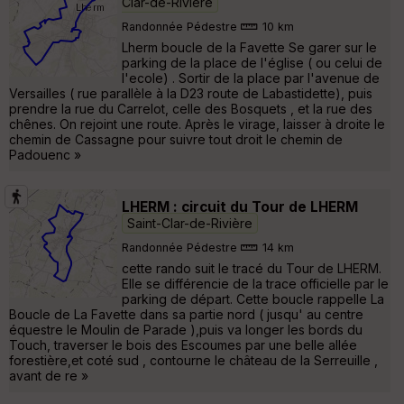
Clar-de-Rivière
Randonnée Pédestre
10 km
Lherm boucle de la Favette Se garer sur le
parking de la place de l'église ( ou celui de
l'ecole) . Sortir de la place par l'avenue de
Versailles ( rue parallèle à la D23 route de Labastidette), puis
prendre la rue du Carrelot, celle des Bosquets , et la rue des
chênes. On rejoint une route. Après le virage, laisser à droite le
chemin de Cassagne pour suivre tout droit le chemin de
Padouenc »
LHERM : circuit du Tour de LHERM
Saint-Clar-de-Rivière
Randonnée Pédestre
14 km
cette rando suit le tracé du Tour de LHERM.
Elle se différencie de la trace officielle par le
parking de départ. Cette boucle rappelle La
Boucle de La Favette dans sa partie nord ( jusqu' au centre
équestre le Moulin de Parade ),puis va longer les bords du
Touch, traverser le bois des Escoumes par une belle allée
forestière,et coté sud , contourne le château de la Serreuille ,
avant de re »