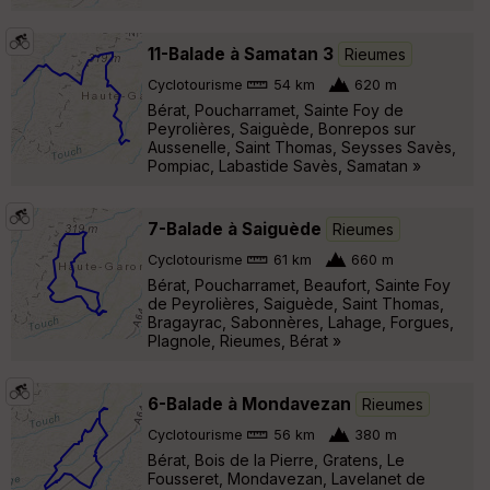
11-Balade à Samatan 3
Rieumes
Cyclotourisme
54 km
620 m
Bérat, Poucharramet, Sainte Foy de
Peyrolières, Saiguède, Bonrepos sur
Aussenelle, Saint Thomas, Seysses Savès,
Pompiac, Labastide Savès, Samatan »
7-Balade à Saiguède
Rieumes
Cyclotourisme
61 km
660 m
Bérat, Poucharramet, Beaufort, Sainte Foy
de Peyrolières, Saiguède, Saint Thomas,
Bragayrac, Sabonnères, Lahage, Forgues,
Plagnole, Rieumes, Bérat »
6-Balade à Mondavezan
Rieumes
Cyclotourisme
56 km
380 m
Bérat, Bois de la Pierre, Gratens, Le
Fousseret, Mondavezan, Lavelanet de