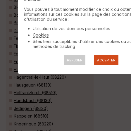
Blotzheim (68730)
Vous pouvez à tout moment modifier ce choix ou obten
informations sur ces cookies sur la page des condition
Bouxwiller (68480)
d'utilisation du service :
Brinckheim (68870)
Utilisation de vos données personnelles
Durmenach (68480)
Cookies
Ferrette (68480)
Sites tiers succeptibles d'utiliser des cookies ou a
Fislis (68480)
méthodes de tracking
Folgensbourg (68220)
REFUSER
ACCEPTER
Franken (68130)
Hagenthal-le-Bas (68220)
Hagenthal-le-Haut (68220)
Hausgauen (68130)
Helfrantzkirch (68510)
Hundsbach (68130)
Jettingen (68130)
Kappelen (68510)
Knoeringue (68220)