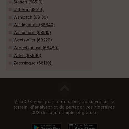
Stetten (68510)
Uffheim (68510)
Wahlbach (68130)
Waldighofen (68640)
Waltenheim (68510)
Wentzwiller (68220)
Werentzhouse (68480)
Willer (68960)
Zaessingue (68130)
VisuGPX vous permet de créer, de suivre sur le
terrain, d'analyser et de partager vos itinéraires
GPS de façon simple et gratuite