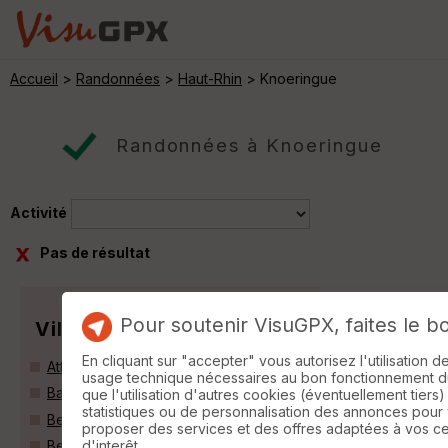
Accueil
>
Randonnées
>
Haut-Rhin
> Knoeringue
Randonnées à Knoeringue
Activité
Pas de résultat
Pour soutenir VisuGPX, faites le b
Villes
En cliquant sur "accepter" vous autorisez l'utilisation 
Attenschwiller (68220)
usage technique nécessaires au bon fonctionnement du 
Bartenheim (68870)
que l'utilisation d'autres cookies (éventuellement tiers)
statistiques ou de personnalisation des annonces pour
Berentzwiller (68130)
proposer des services et des offres adaptées à vos c
d'interêt.
Bettlach (68480)