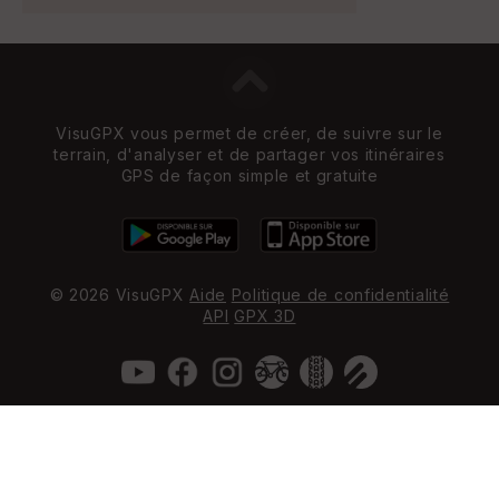
VisuGPX vous permet de créer, de suivre sur le
terrain, d'analyser et de partager vos itinéraires
GPS de façon simple et gratuite
© 2026 VisuGPX
Aide
Politique de confidentialité
API
GPX 3D