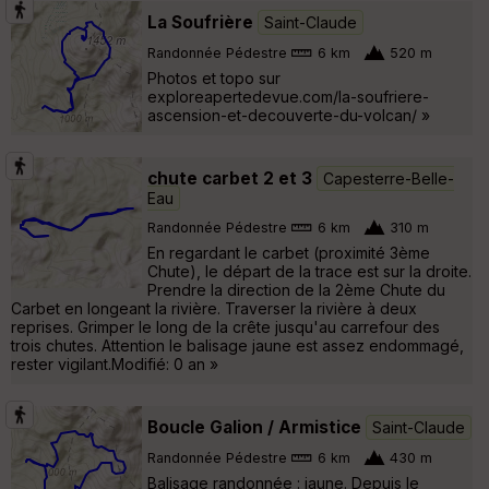
La Soufrière
Saint-Claude
Randonnée Pédestre
6 km
520 m
Photos et topo sur
exploreapertedevue.com/la-soufriere-
ascension-et-decouverte-du-volcan/ »
chute carbet 2 et 3
Capesterre-Belle-
Eau
Randonnée Pédestre
6 km
310 m
En regardant le carbet (proximité 3ème
Chute), le départ de la trace est sur la droite.
Prendre la direction de la 2ème Chute du
Carbet en longeant la rivière. Traverser la rivière à deux
reprises. Grimper le long de la crête jusqu'au carrefour des
trois chutes. Attention le balisage jaune est assez endommagé,
rester vigilant.Modifié: 0 an »
Boucle Galion / Armistice
Saint-Claude
Randonnée Pédestre
6 km
430 m
Balisage randonnée : jaune. Depuis le