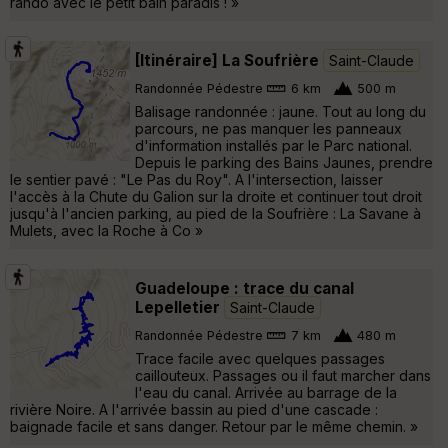
rando avec le petit bain paradis ! »
[Itinéraire] La Soufrière
Saint-Claude
Randonnée Pédestre
6 km
500 m
Balisage randonnée : jaune. Tout au long du
parcours, ne pas manquer les panneaux
d'information installés par le Parc national.
Depuis le parking des Bains Jaunes, prendre
le sentier pavé : "Le Pas du Roy". A l'intersection, laisser
l'accès à la Chute du Galion sur la droite et continuer tout droit
jusqu'à l'ancien parking, au pied de la Soufrière : La Savane à
Mulets, avec la Roche à Co »
Guadeloupe : trace du canal
Lepelletier
Saint-Claude
Randonnée Pédestre
7 km
480 m
Trace facile avec quelques passages
caillouteux. Passages ou il faut marcher dans
l'eau du canal. Arrivée au barrage de la
rivière Noire. A l'arrivée bassin au pied d'une cascade :
baignade facile et sans danger. Retour par le même chemin. »