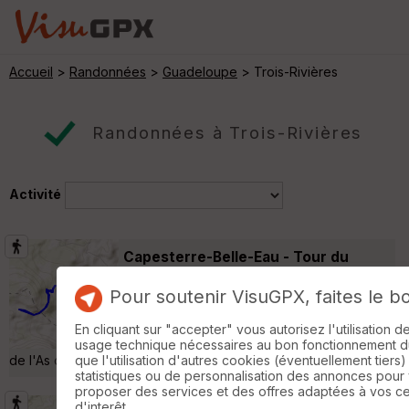
Accueil
>
Randonnées
>
Guadeloupe
> Trois-Rivières
Randonnées à Trois-Rivières
Activité
Capesterre-Belle-Eau - Tour du
Grand Etang
Capesterre-Belle-Eau
Pour soutenir VisuGPX, faites le b
Randonnée Pédestre
8 km
400 m
Départ depuis le parking du Grand Etang.
En cliquant sur "accepter" vous autorisez l'utilisation 
Tour du Grand Etang et A/R jusqu'à l'Etang
usage technique nécessaires au bon fonctionnement du 
de l'As de Pique »
que l'utilisation d'autres cookies (éventuellement tiers)
statistiques ou de personnalisation des annonces pour
proposer des services et des offres adaptées à vos c
d'interêt.