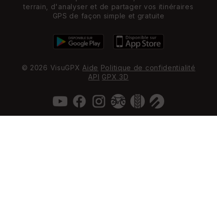
terrain, d'analyser et de partager vos itinéraires
GPS de façon simple et gratuite
© 2026 VisuGPX
Aide
Politique de confidentialité
API
GPX 3D