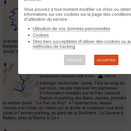
Guadeloupe 2020-06-25 Trace du
Vous pouvez à tout moment modifier ce choix ou obten
DC3
Saint-Claude
informations sur ces cookies sur la page des condition
d'utilisation du service :
Randonnée Pédestre
23 km
1450 m
Point de départ et de retour : Bellevue Trajet
Utilisation de vos données personnelles
aller par le contournement de la Soufrière.
Cookies
Trajet retour par une partie de la trace
Grande Découverte, puis passage à Papaye puis par la trace
Sites tiers succeptibles d'utiliser des cookies ou a
Delgrès. Trace compliquée par des passages dans la boue
méthodes de tracking
(jusqu'au genou) et dans les branches. »
REFUSER
ACCEPTER
[Itinéraire] La Soufrière
Saint-Claude
Randonnée Pédestre
6 km
500 m
Balisage randonnée : jaune. Tout au long du
parcours, ne pas manquer les panneaux
d'information installés par le Parc national.
Depuis le parking des Bains Jaunes, prendre
le sentier pavé : "Le Pas du Roy". A l'intersection, laisser
l'accès à la Chute du Galion sur la droite et continuer tout droit
jusqu'à l'ancien parking, au pied de la Soufrière : La Savane à
Mulets, avec la Roche à Co »