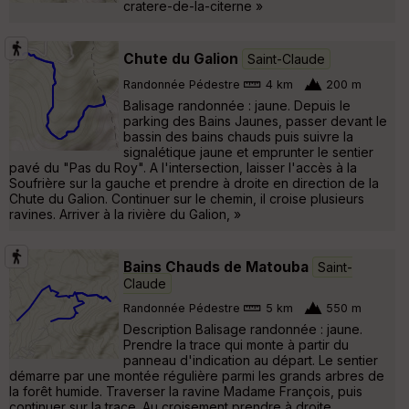
cratere-de-la-citerne »
Chute du Galion
Saint-Claude
Randonnée Pédestre
4 km
200 m
Balisage randonnée : jaune. Depuis le
parking des Bains Jaunes, passer devant le
bassin des bains chauds puis suivre la
signalétique jaune et emprunter le sentier
pavé du "Pas du Roy". A l'intersection, laisser l'accès à la
Soufrière sur la gauche et prendre à droite en direction de la
Chute du Galion. Continuer sur le chemin, il croise plusieurs
ravines. Arriver à la rivière du Galion, »
Bains Chauds de Matouba
Saint-
Claude
Randonnée Pédestre
5 km
550 m
Description Balisage randonnée : jaune.
Prendre la trace qui monte à partir du
panneau d'indication au départ. Le sentier
démarre par une montée régulière parmi les grands arbres de
la forêt humide. Traverser la ravine Madame François, puis
continuer sur la trace. Au croisement prendre à droite.