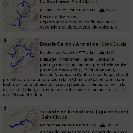
La Soufrière
Saint-Claude
Randonnée Pédestre
6 km
520 m
Photos et topo sur
exploreapertedevue.com/la-soufriere-
ascension-et-decouverte-du-volcan/ »
Boucle Galion / Armistice
Saint-Claude
Randonnée Pédestre
6 km
430 m
Balisage randonnée : jaune. Depuis le
parking des Bains Jaunes, prendre le sentier
pavé (Le Pas du Roy). A l'intersection,
laisser l'accès à la Soufrière sur la gauche et
prendre à droite en direction de la Chute du Galion. Continuer
tout droit sur le chemin qui croise plusieurs ravines. Arriver à la
rivière du Galion, la traverser et retrouver le chemin sur l'autre
rive. Possibilité de »
variante de la soufrière ( guadeloupe)
Saint-Claude
Randonnée Pédestre
11 km
590 m
en cas de mauvais temps, départ de la croix