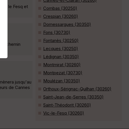
Cannes-et-Clairan (30260)
Vic le Fesq et
Combas (30250)
Crespian (30260)
Domessargues (30350)
Fons (30730)
Fontanès (30250)
r au chemin
Lecques (30250)
Lédignan (30350)
Montmirat (30260)
Montpezat (30730)
Moulézan (30350)
 mènera jusqu'au
uteurs de Cannes
Orthoux-Sérignac-Quilhan (30260)
Saint-Jean-de-Serres (30350)
Saint-Théodorit (30260)
Vic-le-Fesq (30260)