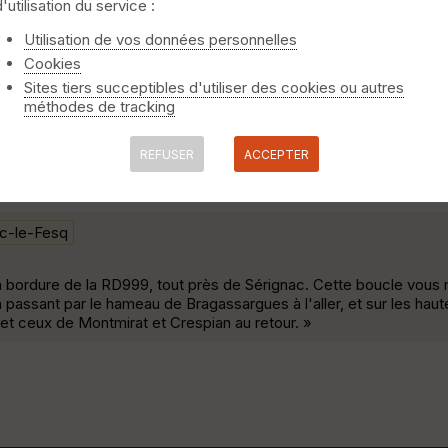
d'utilisation du service :
te abbaye de Prime Combe Passage au bord de la rivière Vidourle 
Utilisation de vos données personnelles
e Longueur 14,5 km Dénivelé 300m »
Cookies
Sites tiers succeptibles d'utiliser des cookies ou autres
méthodes de tracking
ace qui va à la Coop suivre le PR qui traverse la D6110 et remonte
REFUSER
ACCEPTER
ic-le-Fesq
en bordure de la RD999, tout près de Sérignac. Cette boucle vous
en passant par le hameau de Bragassargues à l'aller, et sur les ha
 et ceux de Montmirat et Crespian au retour. »