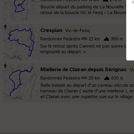
Boucle départ du parking de La Nouvelle Visi
retour de la boucle Vic le Fesq - La Nouvell
Crespian
Vic-le-Fesq
Randonnée Pédestre
22 km
380 m
Sur le retour après Cannes ne pas suivre la tr
emprunté au départ. »
Miellerie de Clairan depuis Sérignac
V
Randonnée Pédestre
20 km
400 m
Belle balade au départ d'un caveau viticole 
hameau de Clairan ( visite d'une miellerie ), 
et Clairan avec une superbe vue sur le village