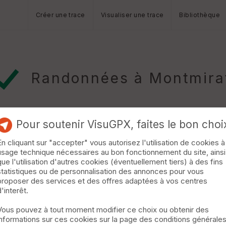
Créer une trace
Visualiser une trace
Bibliothèque
Randonnées à Montmira
Pour soutenir VisuGPX, faites le bon choi
En cliquant sur "accepter" vous autorisez l'utilisation de cookies à
usage technique nécessaires au bon fonctionnement du site, ainsi
q
que l'utilisation d'autres cookies (éventuellement tiers) à des fins
statistiques ou de personnalisation des annonces pour vous
sieurs passages à découvert, donc à éviter en période estivale. »
proposer des services et des offres adaptées à vos centres
d'interêt.
Vous pouvez à tout moment modifier ce choix ou obtenir des
 Combe 14,5km
Vic-le-Fesq
informations sur ces cookies sur la page des conditions générale