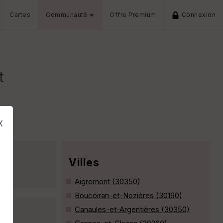
Cartes
Communauté
Offre Premium
Connexion
t
x
Villes
Aigremont (30350)
Boucoiran-et-Nozières (30190)
Canaules-et-Argentières (30350)
s