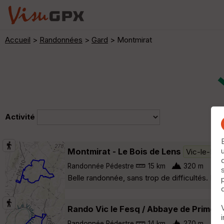
Accueil
>
Randonnées
>
Gard
> Montmirat
Activité
Montmirat - Le Bois de Lens
Vic-le-Fes
Randonnée Pédestre
15 km
320 m
Belle randonnée, sans trop de difficultés. Plu
Rando Vic le Fesq / Abbaye de Prime
Randonnée Pédestre
14 km
270 m