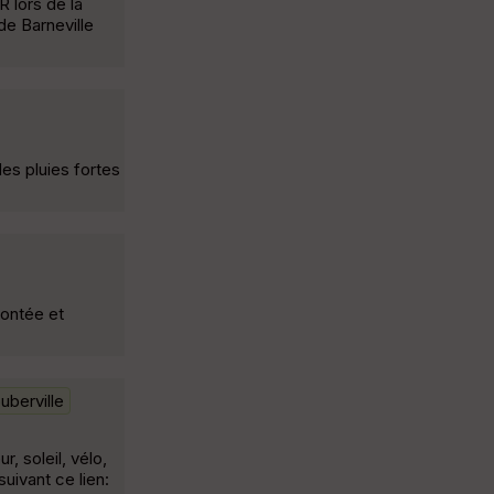
R lors de la
de Barneville
es pluies fortes
pontée et
berville
 soleil, vélo,
uivant ce lien: