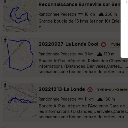
Reconnaissance Barneville sur Seine
Randonnée Pédestre
16 km
260 m
Grande boucle de 15 kms (et non 16) Enlevez 1
»
20220927-La Londe Cool
Yville-su
Randonnée Pédestre
9 km
130 m
Boucle A-R au départ du Relais des Chasseurs
informations (Distances,Dénivelés,Cartes....
souhaitons une bonne lecture de celles-ci »
20221213-La Londe
Yville-sur-Seine
Randonnée Pédestre
11 km
160 m
Boucle A-R au départ de l'Ancienne Gare de
les informations (Distances,Dénivelés,Cartes
souhaitons une bonne lecture de celles-ci »