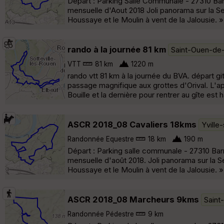
Départ : Parking Salle Communale - 27310 Barn
mensuelle d'Aout 2018 Joli panorama sur la Se
Houssaye et le Moulin à vent de la Jalousie. »
rando à la journée 81 km
Saint-Ouen-de-
VTT
81 km
1220 m
rando vtt 81 km à la journée du BVA. départ g
passage magnifique aux grottes d'Orival. L'a
Bouille et la dernière pour rentrer au gîte est h
ASCR 2018_08 Cavaliers 18kms
Yville
Randonnée Equestre
18 km
190 m
Départ : Parking salle communale - 27310 Barne
mensuelle d'août 2018. Joli panorama sur la S
Houssaye et le Moulin à vent de la Jalousie. »
ASCR 2018_08 Marcheurs 9kms
Saint
Randonnée Pédestre
9 km