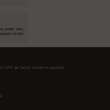
 soleil, vélo,
uivant ce lien:
res GPS de façon simple et gratuite
D