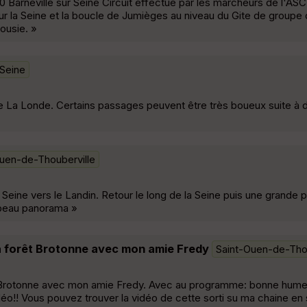
 Barneville sur Seine Circuit effectué par les marcheurs de l'ASC
ur la Seine et la boucle de Jumièges au niveau du Gite de groupe 
lousie. »
-Seine
 de La Londe. Certains passages peuvent être très boueux suite à d
uen-de-Thouberville
r Seine vers le Landin. Retour le long de la Seine puis une grande 
 beau panorama »
la forêt Brotonne avec mon amie Fredy
Saint-Ouen-de-Thou
t Brotonne avec mon amie Fredy. Avec au programme: bonne humeur,
déo!! Vous pouvez trouver la vidéo de cette sorti su ma chaine en s