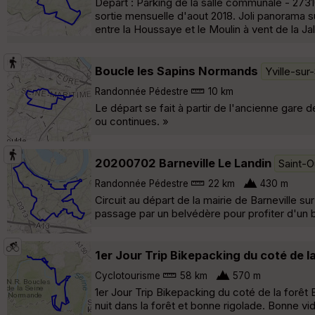
Départ : Parking de la salle communale - 27310
sortie mensuelle d'aout 2018. Joli panorama s
entre la Houssaye et le Moulin à vent de la Ja
Boucle les Sapins Normands
Yville-sur
Randonnée Pédestre
10 km
Le départ se fait à partir de l'ancienne gare
ou continues. »
20200702 Barneville Le Landin
Saint-O
Randonnée Pédestre
22 km
430 m
Circuit au départ de la mairie de Barneville su
passage par un belvédère pour profiter d'un
1er Jour Trip Bikepacking du coté de 
Cyclotourisme
58 km
570 m
1er Jour Trip Bikepacking du coté de la forê
nuit dans la forêt et bonne rigolade. Bonne vi