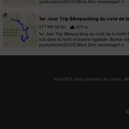
youtu.be/um5lUHCWors Bon visionnage!! »
1er Jour Trip Bikepacking du coté de l
VTT
58 km
570 m
1er Jour Trip Bikepacking du coté de la forê
nuit dans la forêt et bonne rigolade. Bonne vi
youtu.be/um5lUHCWors Bon visionnage!! »
VisuGPX vous permet de créer, de s
©