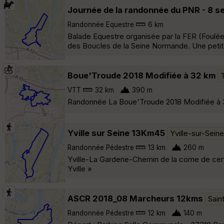
Journée de la randonnée du PNR - 8 s
Randonnée Equestre
6 km
Balade Equestre organisée par la FER (Foulé
des Boucles de la Seine Normande. Une petite
Boue'Troude 2018 Modifiée à 32 km
VTT
32 km
390 m
Randonnée La Boue'Troude 2018 Modifiée à 32
Yville sur Seine 13Km45
Yville-sur-Seine
Randonnée Pédestre
13 km
260 m
Yville-La Garderie-Chemin de la corne de c
Yville »
ASCR 2018_08 Marcheurs 12kms
Sain
Randonnée Pédestre
12 km
140 m