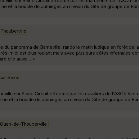
eville sur Seine Circuit effectué par les marcheurs de l'ASCR lors
ine et la boucle de Jumièges au niveau du Gite de groupe de Barne
Thouberville
ite du panorama de Barneville. rando le matin ludique en forêt de 
près-midi est plus roulant mais avec plusieurs côtes infernales c
ard elle aussi... »
-sur-Seine
ville sur Seine Circuit effectué par les cavaliers de l'ASCR lors d
eine et la boucle de Jumièges au niveau du Gite de groupe de Barn
-Ouen-de-Thouberville