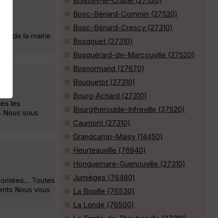
Boissey-le-Châtel (27520)
Bosc-Bénard-Commin (27520)
Bosc-Bénard-Crescy (27310)
ing de la mairie
Bosgouet (27310)
Bosguérard-de-Marcouville (27520)
Bosnormand (27670)
Bouquetot (27310)
Bourg-Achard (27310)
es les
Bourgtheroulde-Infreville (27520)
ts Nous sous
Caumont (27310)
Grandcamp-Maisy (14450)
Heurteauville (76940)
Honguemare-Guenouville (27310)
Jumièges (76480)
ontées... Toutes
ments Nous vous
La Bouille (76530)
La Londe (76500)