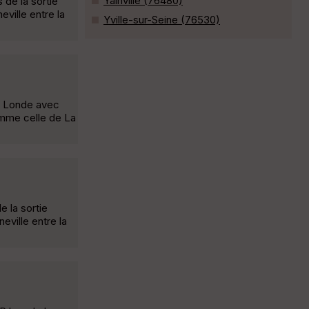
Yainville (76480)
 de la sortie
ville entre la
Yville-sur-Seine (76530)
la Londe avec
omme celle de La
e la sortie
eville entre la