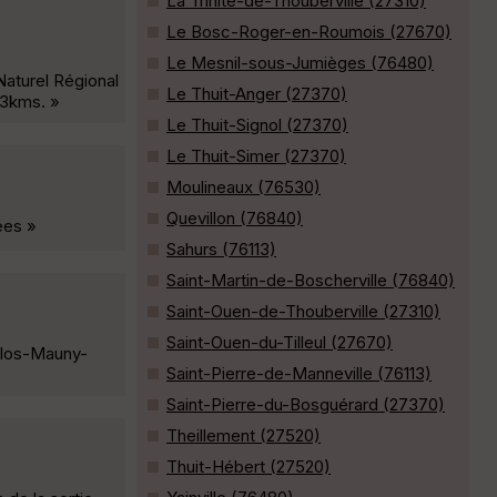
La Trinité-de-Thouberville (27310)
Le Bosc-Roger-en-Roumois (27670)
Le Mesnil-sous-Jumièges (76480)
Naturel Régional
Le Thuit-Anger (27370)
23kms. »
Le Thuit-Signol (27370)
Le Thuit-Simer (27370)
Moulineaux (76530)
Quevillon (76840)
ées »
Sahurs (76113)
Saint-Martin-de-Boscherville (76840)
Saint-Ouen-de-Thouberville (27310)
Saint-Ouen-du-Tilleul (27670)
Clos-Mauny-
Saint-Pierre-de-Manneville (76113)
Saint-Pierre-du-Bosguérard (27370)
Theillement (27520)
Thuit-Hébert (27520)