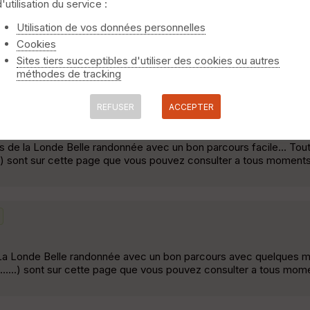
d'utilisation du service :
Saint-Ouen-de-Thouberville
Utilisation de vos données personnelles
Cookies
 km: erreur de direction, 200 et 800 mètres :-( Départ grand park
Sites tiers succeptibles d'utiliser des cookies ou autres
méthodes de tracking
r-Seine
REFUSER
ACCEPTER
 de la Londe Belle randonnée avec un bon parcours facile... Tout
...) sont sur cette page que vous pouvez consulter a tous momen
 La Londe Belle randonnée avec un bon parcours avec quelques m
.......) sont sur cette page que vous pouvez consulter a tous mo