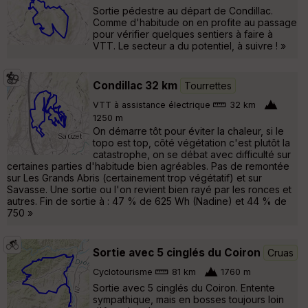
Sortie pédestre au départ de Condillac.
Comme d'habitude on en profite au passage
pour vérifier quelques sentiers à faire à
VTT. Le secteur a du potentiel, à suivre ! »
Condillac 32 km
Tourrettes
VTT à assistance électrique
32 km
1250 m
On démarre tôt pour éviter la chaleur, si le
topo est top, côté végétation c'est plutôt la
catastrophe, on se débat avec difficulté sur
certaines parties d'habitude bien agréables. Pas de remontée
sur Les Grands Abris (certainement trop végétatif) et sur
Savasse. Une sortie ou l'on revient bien rayé par les ronces et
autres. Fin de sortie à : 47 % de 625 Wh (Nadine) et 44 % de
750 »
Sortie avec 5 cinglés du Coiron
Cruas
Cyclotourisme
81 km
1760 m
Sortie avec 5 cinglés du Coiron. Entente
sympathique, mais en bosses toujours loin