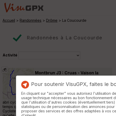
Accueil
>
Randonnées
>
Drôme
> La Coucourde
Randonnées à La Coucourde
Activité
Montbrun J3 : Cruas - Vaison la
Romaine
Tourrettes
Pour soutenir VisuGPX, faites le b
Cyclotourisme
85 km
270 m
À 3 km, j'y vais ce soir au restau. ( a Vaison)
En cliquant sur "accepter" vous autorisez l'utilisation 
Hier, frichti maison. Camping pas mal avec
usage technique nécessaires au bon fonctionnement du 
abri cyclo, frigo, plaque de cuisson. Je suis arrivé en même
que l'utilisation d'autres cookies (éventuellement tiers)
temps que xxx, une belge de bruge avec qui j'ai sympathisé.
statistiques ou de personnalisation des annonces pour
Cycliste aguerrie, très chargée, bavarde. Cela fait quinze jours
proposer des services et des offres adaptées à vos c
qu'elle est partie de Nancy et va à Embrun voir sa soeur.
d'interêt.