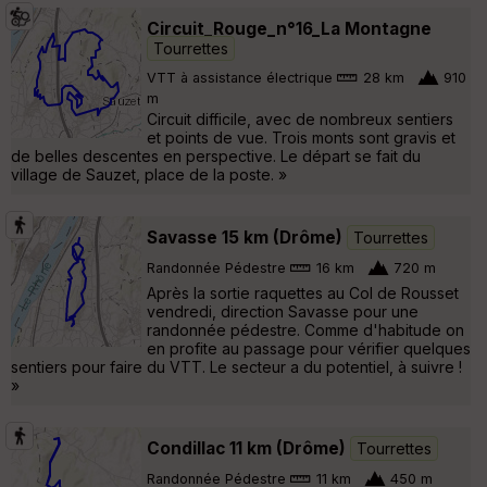
Circuit_Rouge_n°16_La Montagne
Tourrettes
VTT à assistance électrique
28 km
910
m
Circuit difficile, avec de nombreux sentiers
et points de vue. Trois monts sont gravis et
de belles descentes en perspective. Le départ se fait du
village de Sauzet, place de la poste. »
Savasse 15 km (Drôme)
Tourrettes
Randonnée Pédestre
16 km
720 m
Après la sortie raquettes au Col de Rousset
vendredi, direction Savasse pour une
randonnée pédestre. Comme d'habitude on
en profite au passage pour vérifier quelques
sentiers pour faire du VTT. Le secteur a du potentiel, à suivre !
»
Condillac 11 km (Drôme)
Tourrettes
Randonnée Pédestre
11 km
450 m