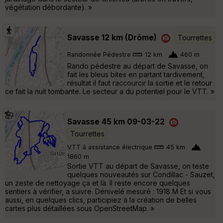
végétation débordante). »
Savasse 12 km (Drôme)
Tourrettes
Randonnée Pédestre
12 km
460 m
Rando pédestre au départ de Savasse, on
fait les bleus bites en partant tardivement,
résultat il faut raccourcir la sortie et le retour
ce fait la nuit tombante. Le secteur a du potentiel pour le VTT. »
Savasse 45 km 09-03-22
Tourrettes
VTT à assistance électrique
45 km
1860 m
Sortie VTT au départ de Savasse, on teste
quelques nouveautés sur Condillac - Sauzet,
un zeste de nettoyage ça et là. Il reste encore quelques
sentiers à vérifier, a suivre. Dénivelé mesuré : 1918 M Et si vous
aussi, en quelques clics, participiez à la création de belles
cartes plus détaillées sous OpenStreetMap. »